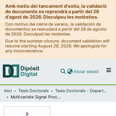
Amb motiu del tancament d'estiu, la validació
de documents es reprendrà a partir del 28
d'agost de 2026. Disculpeu les molèsties.
Con motivo del cierre de verano, la validación de
documentos se reanudará a partir del 28 de agosto
de 2026. Disculpad las molestias
Due to the summer closure, document validation will
resume starting August 28, 2026. We apologize for
any inconvenience.
(current)
Iniciar sessió
Comunitats i col·leccions
Inici
Tesis Doctorals
Tesis Doctorals - Departament - Electrònica
Navega per tot el DD
Multivariate Signal Processing for Quantitative and Qualitative Analysis of Ion Mobility Spectrometry data, applied to Biomedical Applications and Food Related Applications
Com publicar
Contacte