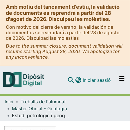
Amb motiu del tancament d'estiu, la validació
de documents es reprendrà a partir del 28
d'agost de 2026. Disculpeu les molèsties.
Con motivo del cierre de verano, la validación de
documentos se reanudará a partir del 28 de agosto
de 2026. Disculpad las molestias
Due to the summer closure, document validation will
resume starting August 28, 2026. We apologize for
any inconvenience.
(current)
Iniciar sessió
Comunitats i col·leccions
Inici
Treballs de l'alumnat
Navega per tot el DD
Màster Oficial - Geologia
Com publicar
Estudi petrològic i geoquímic del vulcanisme recent de la Garrotxa
Contacte