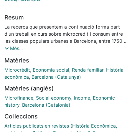
Resum
La recerca que presentem a continuació forma part
d'un treball en curs sobre microcrèdit i consum entre
les classes populars urbanes a Barcelona, entre 1750 i
1840. L'objectiu d'aquesta comunicació és mostrar la
Més...
relació que s'estableix entre l'ús de les institucions de
Matèries
microcrèdit i la transformació de les llars jornaleres i
menestrales a la Barcelona del darrer terç del segle
Microcrèdit
,
Economia social
,
Renda familiar
,
Història
XVIII. Aquest exercici de recerca sobre la
econòmica
,
Barcelona (Catalunya)
complementarietat d'estratègies de supervivència de
Matèries (anglès)
les famílies i les llars treballadores, pot entendre´s
com una petita aportació a l'estudi de les clases
Microfinance
,
Social economy
,
Income
,
Economic
populars urbanes de l'inici de la industrialització. ...
history
,
Barcelona (Catalonia)
Col·leccions
Articles publicats en revistes (Història Econòmica,