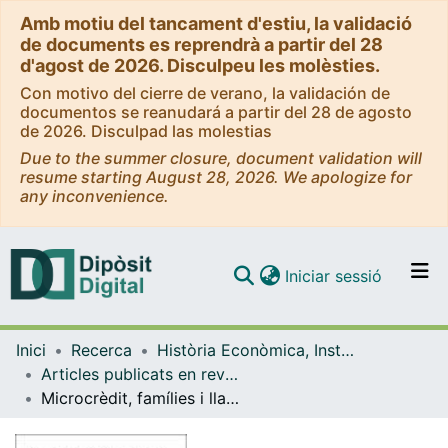
Amb motiu del tancament d'estiu, la validació
de documents es reprendrà a partir del 28
d'agost de 2026. Disculpeu les molèsties.
Con motivo del cierre de verano, la validación de
documentos se reanudará a partir del 28 de agosto
de 2026. Disculpad las molestias
Due to the summer closure, document validation will
resume starting August 28, 2026. We apologize for
any inconvenience.
(current)
Iniciar sessió
Comunitats i col·leccions
Inici
Recerca
Història Econòmica, Institucions, Política i Economia Mundial
Navega per tot el DD
Articles publicats en revistes (Història Econòmica, Institucions, Política i Economia Mundial)
Com publicar
Microcrèdit, famílies i llars a la Barcelona de finals del segle XVIII. Aproximació amb un Sistema d'Informació Geogràfic
Contacte