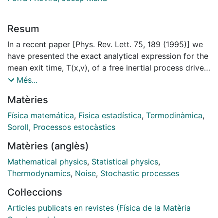
Resum
In a recent paper [Phys. Rev. Lett. 75, 189 (1995)] we
have presented the exact analytical expression for the
mean exit time, T(x,v), of a free inertial process driven
by Gaussian white noise out of a region (0,L) in space.
Més...
In this paper we give a detailed account of the method
Matèries
employed and present results on asymptotic
properties and averages of T(x,v).
Física matemática
,
Fisica estadística
,
Termodinàmica
,
Soroll
,
Processos estocàstics
Matèries (anglès)
Mathematical physics
,
Statistical physics
,
Thermodynamics
,
Noise
,
Stochastic processes
Col·leccions
Articles publicats en revistes (Física de la Matèria