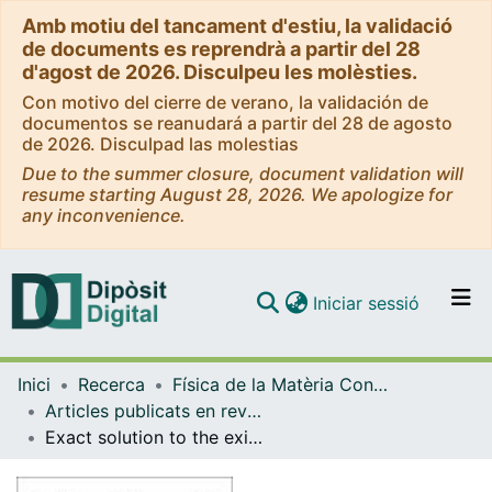
Amb motiu del tancament d'estiu, la validació
de documents es reprendrà a partir del 28
d'agost de 2026. Disculpeu les molèsties.
Con motivo del cierre de verano, la validación de
documentos se reanudará a partir del 28 de agosto
de 2026. Disculpad las molestias
Due to the summer closure, document validation will
resume starting August 28, 2026. We apologize for
any inconvenience.
(current)
Iniciar sessió
Comunitats i col·leccions
Inici
Recerca
Física de la Matèria Condensada
Navega per tot el DD
Articles publicats en revistes (Física de la Matèria Condensada)
Com publicar
Exact solution to the exit-time problem for an undamped free particle driven by Gaussian white noise
Contacte