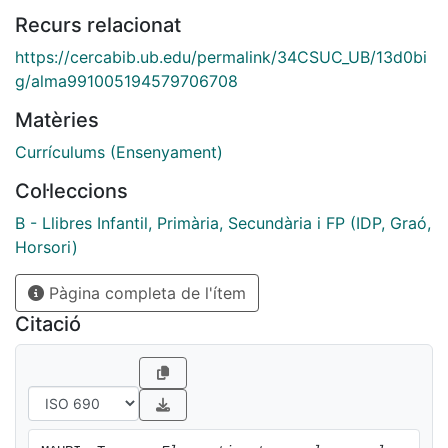
Recurs relacionat
https://cercabib.ub.edu/permalink/34CSUC_UB/13d0bi
g/alma991005194579706708
Matèries
Currículums (Ensenyament)
Col·leccions
B - Llibres Infantil, Primària, Secundària i FP (IDP, Graó,
Horsori)
Pàgina completa de l'ítem
Citació