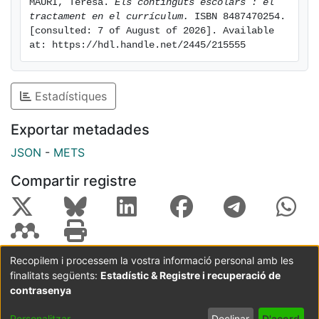
MAURI, Teresa. 
Els continguts escolars : el 
tractament en el currículum.
 ISBN 8487470254. 
[consulted: 7 of August of 2026]. Available 
at: https://hdl.handle.net/2445/215555
Estadístiques
Exportar metadades
JSON
-
METS
Compartir registre
Recopilem i processem la vostra informació personal amb les
finalitats següents:
Estadístic & Registre i recuperació de
Coordinació:
CRAI UB
Avís legal
Metadades
subjectes a:
contrasenya
Configuració
Política de
Acord
Personalitzar
Declinar
D'acord