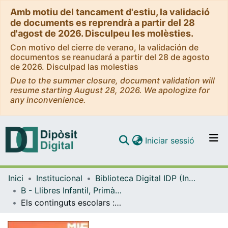
Amb motiu del tancament d'estiu, la validació
de documents es reprendrà a partir del 28
d'agost de 2026. Disculpeu les molèsties.
Con motivo del cierre de verano, la validación de
documentos se reanudará a partir del 28 de agosto
de 2026. Disculpad las molestias
Due to the summer closure, document validation will
resume starting August 28, 2026. We apologize for
any inconvenience.
(current)
Iniciar sessió
Comunitats i col·leccions
Inici
Institucional
Biblioteca Digital IDP (Institut de Desenvolupament Professional)
Navega per tot el DD
B - Llibres Infantil, Primària, Secundària i FP (IDP, Graó, Horsori)
Com publicar
Els continguts escolars : el tractament en el currículum
Contacte