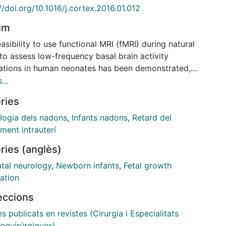
//doi.org/10.1016/j.cortex.2016.01.012
um
asibility to use functional MRI (fMRI) during natural
to assess low-frequency basal brain activity
uations in human neonates has been demonstrated,
gh its potential to characterise pathologies of
...
al origin has not yet been exploited. In the present
ries
 we used intrauterine growth restriction (IUGR) as a
 of altered neurodevelopment due to prenatal
logia dels nadons
,
Infants nadons
,
Retard del
ion to show the suitability of brain networks to
ment intrauterí
terise functional brain organisation at neonatal age.
ries (anglès)
ularly, we analysed resting-state fMRI signal of 20
tes with IUGR and 13 controls, obtaining whole-
tal neurology
,
Newborn infants
,
Fetal growth
 functional networks based on correlations of blood
ation
n level-dependent (BOLD) signal in 90 grey matter
leccions
s of an anatomical atlas (AAL). Characterisation of
etworks obtained with graph theoretical features
es publicats en revistes (Cirurgia i Especialitats
d increased network infrastructure and raw
oquirúrgiques)