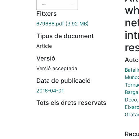
wh
Fitxers
ne
679688.pdf
(3.92 MB)
in
Tipus de document
res
Article
Versió
Auto
Versió acceptada
Batall
Muño
Data de publicació
Tornad
2016-04-01
Bargal
Deco,
Tots els drets reservats
Eixar
Grata
Recu