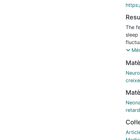
https:
Res
The fe
sleep 
fluct
althou
Més
prenat
Matè
study,
model
Neuro
condit
creixe
charac
Matè
Partic
neona
Neona
brain
retard
oxyge
Col·
region
the n
Articl
showe
Medic