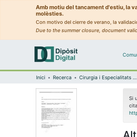
Amb motiu del tancament d'estiu, la v
molèsties.
Con motivo del cierre de verano, la valida
Due to the summer closure, document valid
Comuni
Inici
Recerca
Cirurgia i Especialitats Medicoquirúrgiques
Si 
cit
htt
Al