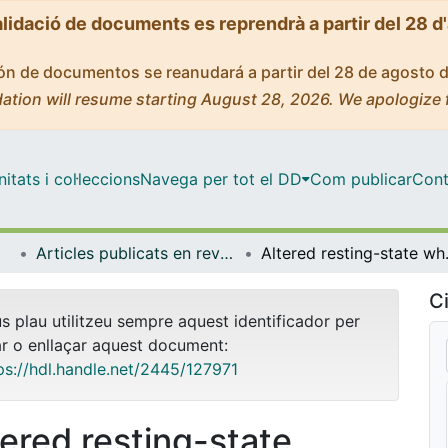
alidació de documents es reprendrà a partir del 28 d
ción de documentos se reanudará a partir del 28 de agosto 
ation will resume starting August 28, 2026. We apologize 
tats i col·leccions
Navega per tot el DD
Com publicar
Cont
Articles publicats en revistes (Cirurgia i Especialitats Medicoquirúrgiques)
Altered resting-state w
Ci
us plau utilitzeu sempre aquest identificador per
ar o enllaçar aquest document:
ps://hdl.handle.net/2445/127971
tered resting-state