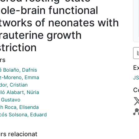
ole-brain functional
tworks of neonates with
trauterine growth
triction
rs
E
é Bolaño, Dafnis
z-Moreno, Emma
J
or, Cristian
C
ló Alabart, Núria
 Gustavo
ch Roca, Elisenda
cós Solsona, Eduard
rs relacionat