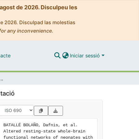
'agost de 2026. Disculpeu les
de 2026. Disculpad las molestias
for any inconvenience.
acte
Iniciar sessió
hole-brain functional networks of neonates with intrauterine growth restriction
tació
BATALLÉ BOLAÑO, Dafnis, et al. 
Altered resting-state whole-brain 
functional networks of neonates with 