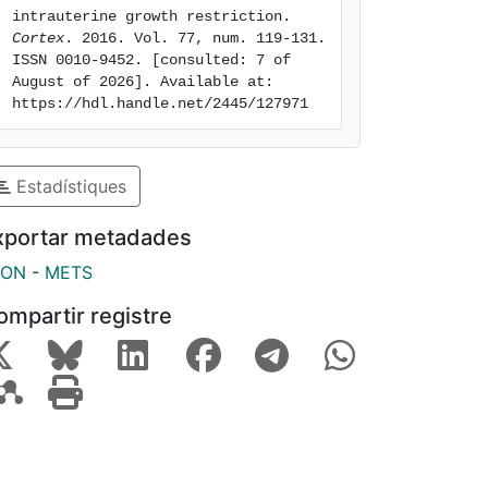
intrauterine growth restriction. 
Cortex
. 2016. Vol. 77, num. 119-131. 
ISSN 0010-9452. [consulted: 7 of 
August of 2026]. Available at: 
https://hdl.handle.net/2445/127971
Estadístiques
xportar metadades
SON
-
METS
ompartir registre