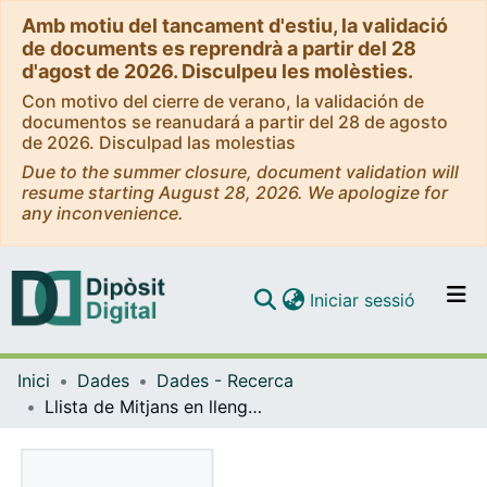
Amb motiu del tancament d'estiu, la validació
de documents es reprendrà a partir del 28
d'agost de 2026. Disculpeu les molèsties.
Con motivo del cierre de verano, la validación de
documentos se reanudará a partir del 28 de agosto
de 2026. Disculpad las molestias
Due to the summer closure, document validation will
resume starting August 28, 2026. We apologize for
any inconvenience.
(current)
Iniciar sessió
Comunitats i col·leccions
Inici
Dades
Dades - Recerca
Navega per tot el DD
Llista de Mitjans en llengua catalana amb presència a YouTube
Com publicar
Contacte