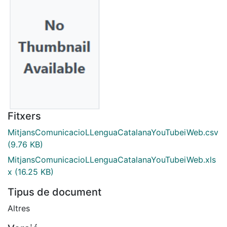
Fitxers
MitjansComunicacioLLenguaCatalanaYouTubeiWeb.csv
(9.76 KB)
MitjansComunicacioLLenguaCatalanaYouTubeiWeb.xls
x
(16.25 KB)
Tipus de document
Altres