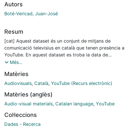
Autors
Boté-Vericad, Juan-José
Resum
[cat] Aquest dataset és un conjunt de mitjans de
comunicació televisius en català que tenen presència a
YouTube. En aquest dataset es troba la data de
captura i verficació, el nom de la cadena i la URL
Més...
corresponent al canal de YouTube actiu fins abril de
Matèries
2019. Aquelles cadenes de televisió que no tenen
canal de YouTube la seva URL és la seva pàgina web.
Audiovisuals
,
Català
,
YouTube (Recurs electrònic)
En aquest dataset hi ha 115 emissores de televisió en
Matèries (anglès)
català i 75 d'elles tenen presència a YouTube.
Les dades han estat comprovades i s'han extret de
Audio-visual materials
,
Catalan language
,
YouTube
diverses fonts com el LLibre Blanc de la Comunicació
Col·leccions
Audiovisual a Catalunya, la Comunicació Local a
Catalunya i la Vikipedia.
Dades - Recerca