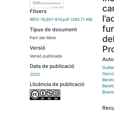
ca
Fitxers
l’a
IRED-19_801-814.pdf
(340.71 KB)
fu
Tipus de document
de
Part del llibre
Pr
Versió
Versió publicada
Auto
Data de publicació
Guill
Garcí
2020
Beren
Llicència de publicació
Batall
Bueno
Recu