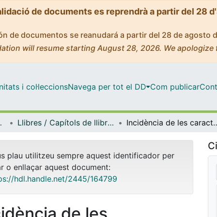
alidació de documents es reprendrà a partir del 28 d
ción de documentos se reanudará a partir del 28 de agosto 
ation will resume starting August 28, 2026. We apologize 
tats i col·leccions
Navega per tot el DD
Com publicar
Cont
ació (IRE.UB)
Llibres / Capítols de llibre (Institut de Recerca en Educació (IRE.UB))
Incidència de les característiques de l’activitat física sobre les funcions execu
Ci
us plau utilitzeu sempre aquest identificador per
ar o enllaçar aquest document:
ps://hdl.handle.net/2445/164799
cidència de les