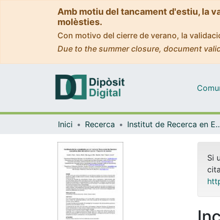
Amb motiu del tancament d'estiu, la v
molèsties.
Con motivo del cierre de verano, la valida
Due to the summer closure, document valid
Comuni
Inici
Recerca
Institut de Recerca en Educ
Si 
cit
htt
In