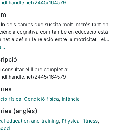
//hdl.handle.net/2445/164579
um
Un dels camps que suscita molt interès tant en
ciència cognitiva com també en educació està
nat a definir la relació entre la motricitat i el
volupament de les funcions executives al
...
de la infància.
ripció
luntat de traslladar els coneixements d’aquest camp
stigació a l’àmbit educatiu està
consultar el llibre complet a:
ant debats transcendents entre diferents autors
//hdl.handle.net/2445/164579
 aspectes fonamentals com: A) analitzar
ries
er de la motricitat en la maduració de les Funcions
ives; B) Estudiar les característiques
ió física
,
Condició física
,
Infància
s de l’activitat motriu en relació amb les funcions
ries (anglès)
ives; i C) Investigar el paper que juguen
ncions Executives durant l’aprenentatge.
al education and training
,
Physical fitness
,
icle pretén relacionar ambdós camps de recerca,
hood
r quines són les línies d’investigació on hi