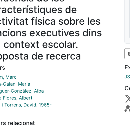
racterístiques de
ctivitat física sobre les
ncions executives dins
l context escolar.
oposta de recerca
E
rs
J
em, Marc
a-Galan, María
C
guer-González, Alba
a Flores, Albert
 i Torrens, David, 1965-
rs relacionat