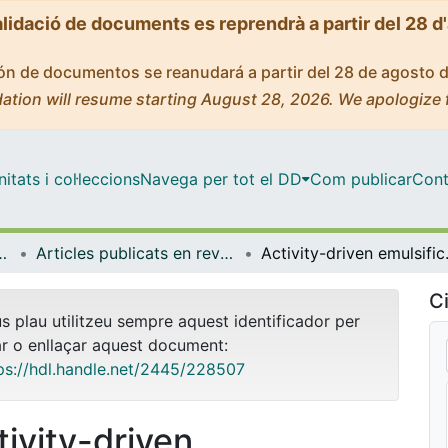
alidació de documents es reprendrà a partir del 28 d
ción de documentos se reanudará a partir del 28 de agosto 
ation will resume starting August 28, 2026. We apologize 
tats i col·leccions
Navega per tot el DD
Com publicar
Cont
atèria Condensada
Articles publicats en revistes (Física de la Matèria Condensada)
Activity-driven
Ci
us plau utilitzeu sempre aquest identificador per
ar o enllaçar aquest document:
ps://hdl.handle.net/2445/228507
tivity-driven