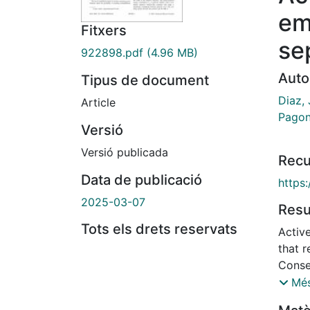
em
Fitxers
se
922898.pdf
(4.96 MB)
Auto
Tipus de document
Diaz, 
Article
Pagon
Versió
Versió publicada
Recu
Data de publicació
https
2025-03-07
Res
Tots els drets reservats
Active
that r
Conse
comple
Més
diver