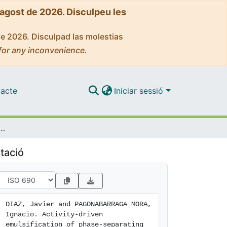
'agost de 2026. Disculpeu les
de 2026. Disculpad las molestias
for any inconvenience.
acte
Iniciar sessió
 emulsification of phase-separating binary mixture
tació
DIAZ, Javier and PAGONABARRAGA MORA, 
Ignacio. Activity-driven 
emulsification of phase-separating 