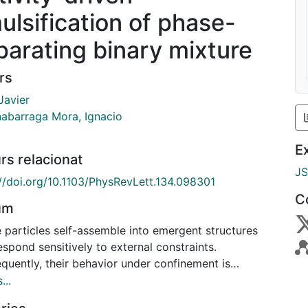
ulsification of phase-
parating binary mixture
rs
Javier
abarraga Mora, Ignacio
E
rs relacionat
J
://doi.org/10.1103/PhysRevLett.134.098301
C
um
 particles self-assemble into emergent structures
espond sensitively to external constraints.
quently, their behavior under confinement is
x, especially in soft confined media, leading to
...
se emergent morphologies. Through computer