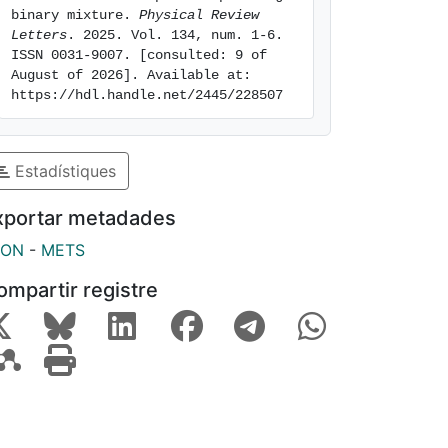
binary mixture. 
Physical Review 
Letters
. 2025. Vol. 134, num. 1-6. 
ISSN 0031-9007. [consulted: 9 of 
August of 2026]. Available at: 
https://hdl.handle.net/2445/228507
Estadístiques
xportar metadades
SON
-
METS
ompartir registre