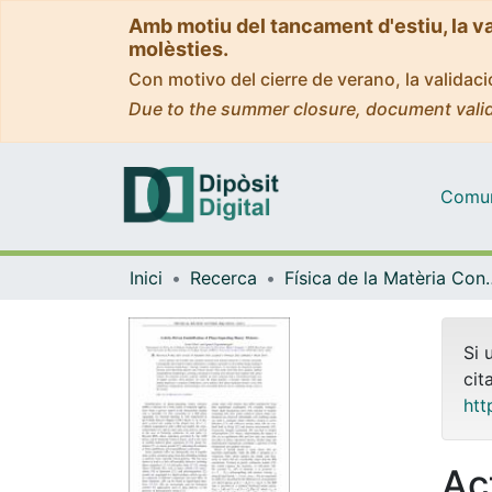
Amb motiu del tancament d'estiu, la v
molèsties.
Con motivo del cierre de verano, la valida
Due to the summer closure, document valid
Comuni
Inici
Recerca
Física de la M
Si 
cit
htt
Ac