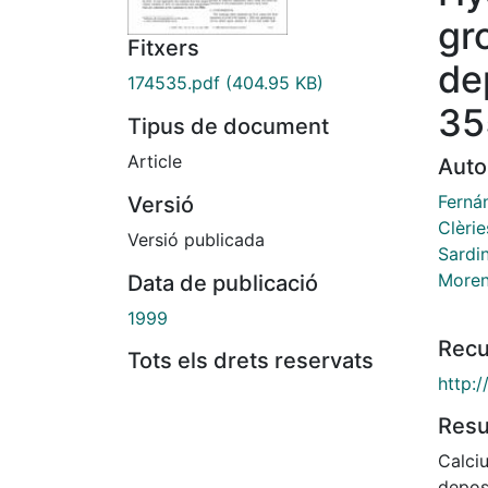
gr
Fitxers
de
174535.pdf
(404.95 KB)
35
Tipus de document
Article
Auto
Ferná
Versió
Clèrie
Versió publicada
Sardi
Moren
Data de publicació
1999
Recu
Tots els drets reservats
http:
Res
Calci
depos