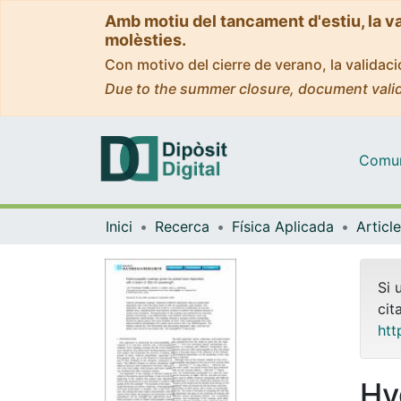
Amb motiu del tancament d'estiu, la v
molèsties.
Con motivo del cierre de verano, la valida
Due to the summer closure, document valid
Comuni
Inici
Recerca
Física Aplicada
Si 
cit
htt
Hy