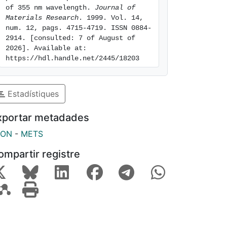
of 355 nm wavelength. 
Journal of 
Materials Research
. 1999. Vol. 14, 
num. 12, pags. 4715-4719. ISSN 0884-
2914. [consulted: 7 of August of 
2026]. Available at: 
https://hdl.handle.net/2445/18203
Estadístiques
xportar metadades
SON
-
METS
ompartir registre