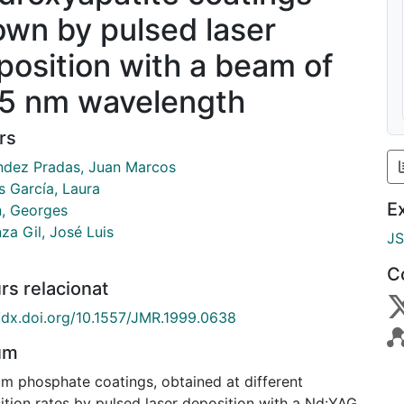
own by pulsed laser
position with a beam of
5 nm wavelength
rs
ndez Pradas, Juan Marcos
s García, Laura
E
n, Georges
za Gil, José Luis
J
C
rs relacionat
//dx.doi.org/10.1557/JMR.1999.0638
um
um phosphate coatings, obtained at different
ition rates by pulsed laser deposition with a Nd:YAG