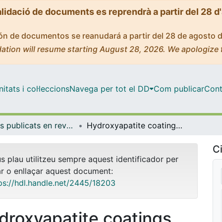
alidació de documents es reprendrà a partir del 28 d
ción de documentos se reanudará a partir del 28 de agosto 
ation will resume starting August 28, 2026. We apologize 
tats i col·leccions
Navega per tot el DD
Com publicar
Cont
Articles publicats en revistes (Física Aplicada)
Hydroxyapatite coatings grown by pulsed laser deposition with a beam of 355 nm wavelength
Ci
us plau utilitzeu sempre aquest identificador per
ar o enllaçar aquest document:
ps://hdl.handle.net/2445/18203
droxyapatite coatings