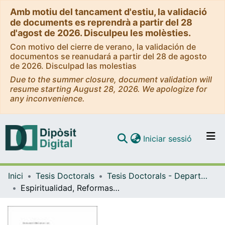
Amb motiu del tancament d'estiu, la validació
de documents es reprendrà a partir del 28
d'agost de 2026. Disculpeu les molèsties.
Con motivo del cierre de verano, la validación de
documentos se reanudará a partir del 28 de agosto
de 2026. Disculpad las molestias
Due to the summer closure, document validation will
resume starting August 28, 2026. We apologize for
any inconvenience.
(current)
Iniciar sessió
Comunitats i col·leccions
Inici
Tesis Doctorals
Tesis Doctorals - Departament - Història de l'Art
Navega per tot el DD
Espiritualidad, Reformas y Arte en Valencia (1545-1609)
Com publicar
Contacte