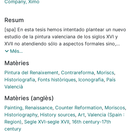
Company, Ximo
Resum
[spa] En esta tesis hemos intentado plantear un nuevo
estudio de la pintura valenciana de los siglos XVI y
XVII no atendiendo sólo a aspectos formales sino,
sobre todo culturales, que conllevaron a un cambio de
Més...
gusto y, con ello, de estilo. Para su análisis utilizamos
Matèries
fuentes de diversa índole como la literatura epistolar
jesuítica, procesos inquisitoriales, libros de historia,
Pintura del Renaixement
,
Contrareforma
,
Moriscs
,
crónica sobre la expulsión morisca, concilios y
Historiografia
,
Fonts històriques
,
Iconografia
,
País
sínodos, etc. buscando con este abanico de
Valencià
información, realizar un estudio poliédrico de la
Matèries (anglès)
complicada sociedad valenciana, marcada por la
convivencia de dos grupos religiosos, esto es,
Painting, Renaissance
,
Counter Reformation
,
Moriscos
,
moriscos y católicos, y con tímidas incursiones de
Historiography
,
History sources
,
Art
,
Valencia (Spain :
herejes protestantes. Uno de los aspectos más
Region)
,
Segle XVI-segle XVII
,
16th century-17th
interesantes de la investigación fue el estudio de las
century