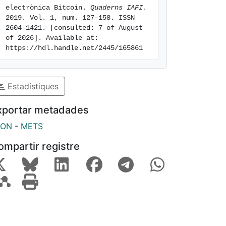
electrònica Bitcoin. 
Quaderns IAFI
. 
2019. Vol. 1, num. 127-158. ISSN 
2604-1421. [consulted: 7 of August 
of 2026]. Available at: 
https://hdl.handle.net/2445/165861
Estadístiques
xportar metadades
SON
-
METS
ompartir registre