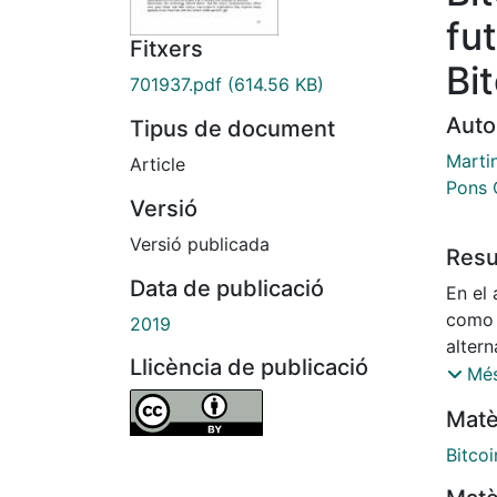
fu
Fitxers
Bi
701937.pdf
(614.56 KB)
Auto
Tipus de document
Martin
Article
Pons 
Versió
Versió publicada
Res
Data de publicació
En el
como 
2019
altern
Llicència de publicació
actua
Més
exper
Matè
muy r
ventaj
Bitcoi
como e