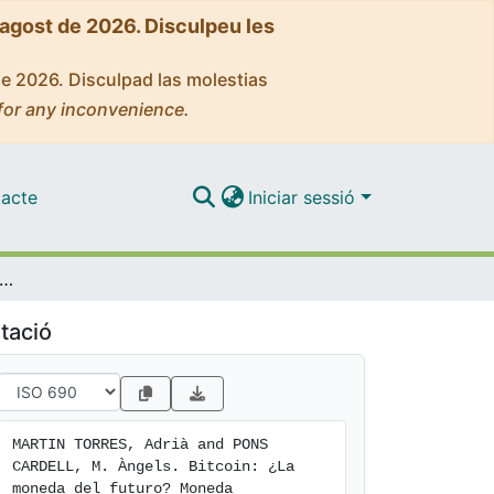
'agost de 2026. Disculpeu les
de 2026. Disculpad las molestias
for any inconvenience.
acte
Iniciar sessió
oin: ¿La moneda del futuro? Moneda electrònica Bitcoin
tació
MARTIN TORRES, Adrià and PONS 
CARDELL, M. Àngels. Bitcoin: ¿La 
moneda del futuro? Moneda 