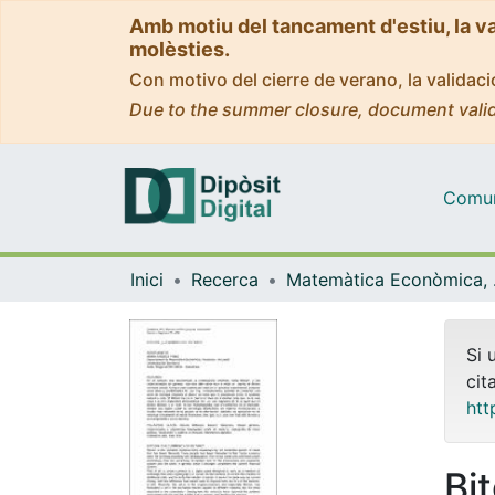
Amb motiu del tancament d'estiu, la v
molèsties.
Con motivo del cierre de verano, la valida
Due to the summer closure, document valid
Comuni
Inici
Recerca
Matemà
Si 
cit
htt
Bi