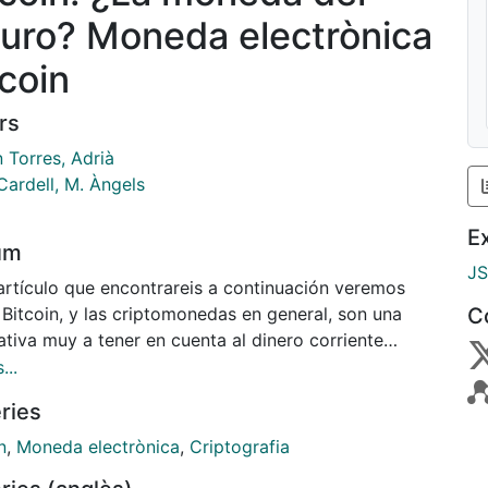
turo? Moneda electrònica
tcoin
rs
 Torres, Adrià
Cardell, M. Àngels
E
um
J
 artículo que encontrareis a continuación veremos
Bitcoin, y las criptomonedas en general, son una
C
ativa muy a tener en cuenta al dinero corriente
l. Aunque este sistema aún está en un proceso
...
imental, propone unas ideas y posibilidades de uso
ries
evolucionarias, además de presentar una serie de
as respecto al dinero corriente que lo posicionan
n
,
Moneda electrònica
,
Criptografia
l sustituto natural a este. El Bitcoin no es ni bueno