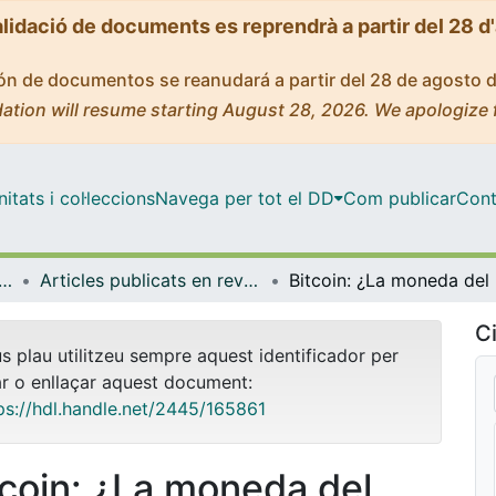
alidació de documents es reprendrà a partir del 28 d
ción de documentos se reanudará a partir del 28 de agosto 
ation will resume starting August 28, 2026. We apologize 
tats i col·leccions
Navega per tot el DD
Com publicar
Cont
tica Econòmica, Financera i Actuarial
Articles publicats en revistes (Matemàtica Econòmica, Financera i Actuarial)
Bitc
Ci
us plau utilitzeu sempre aquest identificador per
ar o enllaçar aquest document:
ps://hdl.handle.net/2445/165861
tcoin: ¿La moneda del