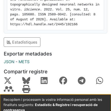
topographically designed neuronal networks in 
vitro. 
iScience
. 2022. Vol. 25, num. 12, 
pags. 105680. ISSN 2589-0042. [consulted: 8 
of August of 2026]. Available at: 
https://hdl.handle.net/2445/192166
Estadístiques
Exportar metadades
JSON
-
METS
Compartir registre
Recopilem i processem la vostra informació personal amb les
finalitats següents:
Estadístic & Registre i recuperació de
Coordinació:
CRAI UB
Avís legal
Metadades
subjectes a:
contrasenya