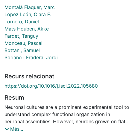
Montalà Flaquer, Marc
López León, Clara F.
Tornero, Daniel
Mats Houben, Akke
Fardet, Tanguy
Monceau, Pascal
Bottani, Samuel
Soriano i Fradera, Jordi
Recurs relacionat
https://doi.org/10.1016/j.isci.2022.105680
Resum
Neuronal cultures are a prominent experimental tool to
understand complex functional organization in
neuronal assemblies. However, neurons grown on flat
surfaces exhibit a strongly coherent bursting behavior
Més...