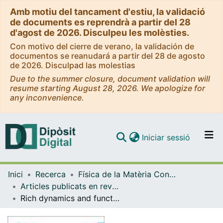
Amb motiu del tancament d'estiu, la validació
de documents es reprendrà a partir del 28
d'agost de 2026. Disculpeu les molèsties.
Con motivo del cierre de verano, la validación de
documentos se reanudará a partir del 28 de agosto
de 2026. Disculpad las molestias
Due to the summer closure, document validation will
resume starting August 28, 2026. We apologize for
any inconvenience.
(current)
Iniciar sessió
Comunitats i col·leccions
Inici
Recerca
Física de la Matèria Condensada
Navega per tot el DD
Articles publicats en revistes (Física de la Matèria Condensada)
Com publicar
Rich dynamics and functional organization on topographically designed neuronal networks in vitro
Contacte