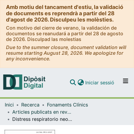
Amb motiu del tancament d'estiu, la validació
de documents es reprendrà a partir del 28
d'agost de 2026. Disculpeu les molèsties.
Con motivo del cierre de verano, la validación de
documentos se reanudará a partir del 28 de agosto
de 2026. Disculpad las molestias
Due to the summer closure, document validation will
resume starting August 28, 2026. We apologize for
any inconvenience.
(current)
Iniciar sessió
Comunitats i col·leccions
Inici
Recerca
Fonaments Clínics
Navega per tot el DD
Articles publicats en revistes (Fonaments Clínics)
Com publicar
Distress respiratorio neonatal
Contacte