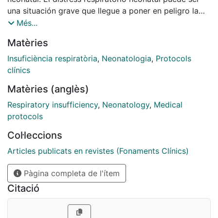
una situación grave que llegue a poner en peligro la
vida del recién nacido. 1) Diagnóstico. Es
Més...
fundamentalmente clínico y se establece cuando el
Matèries
test de Silverman es superior a 2...
Insuficiència respiratòria
,
Neonatologia
,
Protocols
clínics
Matèries (anglès)
Respiratory insufficiency
,
Neonatology
,
Medical
protocols
Col·leccions
Articles publicats en revistes (Fonaments Clínics)
Pàgina completa de l'ítem
Citació