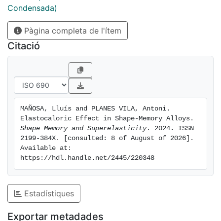
that this possibility might open new avenues for
Condensada)
applications.
Pàgina completa de l'ítem
Citació
MAÑOSA, Lluís and PLANES VILA, Antoni. 
Elastocaloric Effect in Shape-Memory Alloys. 
Shape Memory and Superelasticity
. 2024. ISSN 
2199-384X. [consulted: 8 of August of 2026]. 
Available at: 
https://hdl.handle.net/2445/220348
Estadístiques
Exportar metadades