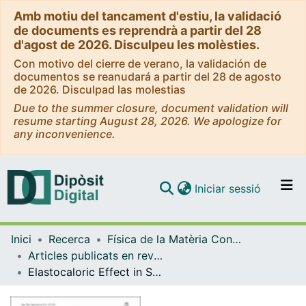
Amb motiu del tancament d'estiu, la validació
de documents es reprendrà a partir del 28
d'agost de 2026. Disculpeu les molèsties.
Con motivo del cierre de verano, la validación de
documentos se reanudará a partir del 28 de agosto
de 2026. Disculpad las molestias
Due to the summer closure, document validation will
resume starting August 28, 2026. We apologize for
any inconvenience.
(current)
Iniciar sessió
Comunitats i col·leccions
Inici
Recerca
Física de la Matèria Condensada
Navega per tot el DD
Articles publicats en revistes (Física de la Matèria Condensada)
Com publicar
Elastocaloric Effect in Shape-Memory Alloys
Contacte