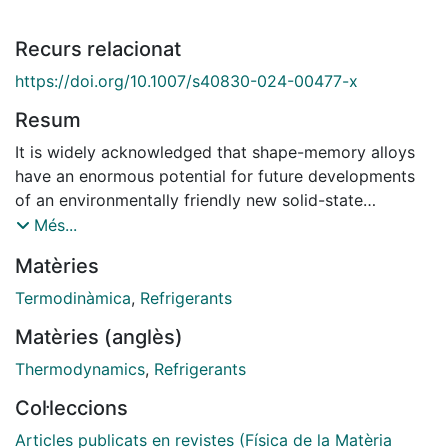
Recurs relacionat
https://doi.org/10.1007/s40830-024-00477-x
Resum
It is widely acknowledged that shape-memory alloys
have an enormous potential for future developments
of an environmentally friendly new solid-state
refrigeration technology, thanks to their excellent
Més...
elastocaloric properties. In the present review paper,
Matèries
after a brief summary of the historical milestones that
have led to the present state-of-the-art of the subject
Termodinàmica
,
Refrigerants
of elastocaloric effect and materials, we develop its
Matèries (anglès)
thermodynamic bases and review recent advances of
the elastocaloric effect in non-magnetic and magnetic
Thermodynamics
,
Refrigerants
shape-memory alloys. We show that in this last family
Col·leccions
of alloys, multicaloric effects can occur induced by the
combination of mechanical and magnetic fields and
Articles publicats en revistes (Física de la Matèria