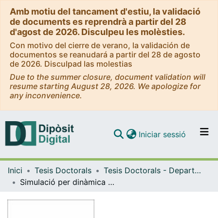
Amb motiu del tancament d'estiu, la validació
de documents es reprendrà a partir del 28
d'agost de 2026. Disculpeu les molèsties.
Con motivo del cierre de verano, la validación de
documentos se reanudará a partir del 28 de agosto
de 2026. Disculpad las molestias
Due to the summer closure, document validation will
resume starting August 28, 2026. We apologize for
any inconvenience.
(current)
Iniciar sessió
Comunitats i col·leccions
Inici
Tesis Doctorals
Tesis Doctorals - Departament - Física Fonamental
Navega per tot el DD
Simulació per dinàmica de Langevin generalitzada en sistemes de partícules interactives
Com publicar
Contacte