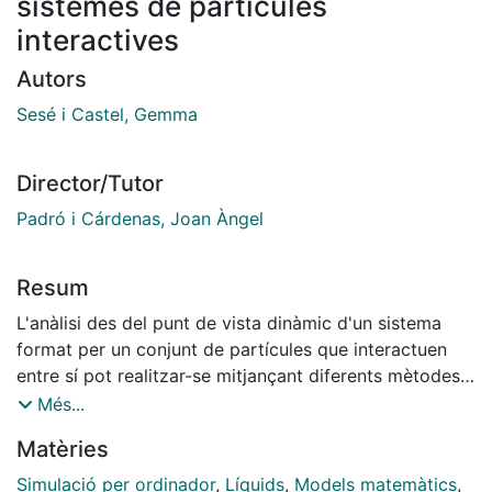
sistemes de partícules
interactives
Autors
Sesé i Castel, Gemma
Director/Tutor
Padró i Cárdenas, Joan Àngel
Resum
L'anàlisi des del punt de vista dinàmic d'un sistema
format per un conjunt de partícules que interactuen
entre sí pot realitzar-se mitjançant diferents mètodes
de simulació (Allen et al., 1987). D'entre tots ells, el
Més...
més conegut és el mètode de la Dinàmica Molecular
Matèries
(DM), que es basa en la resolució numèrica de les
equacions clàssiques que regeixen el moviment de
Simulació per ordinador
,
Líquids
,
Models matemàtics
,