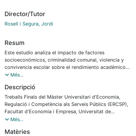
Director/Tutor
Rosell i Segura, Jordi
Resum
Este estudio analiza el impacto de factores
socioeconómicos, criminalidad comunal, violencia y
convivencia escolar sobre el rendimiento académico
de estudiantes de segundo medio —equivalente al 10º
Més...
grado o sophomore year en Estados Unidos— en
Descripció
colegios de Santiago de Chile. El rendimiento
académico se mide a través del promedio de los
Treballs Finals del Màster Universitari d'Economia,
puntajes obtenidos en la prueba SIMCE de Lenguaje y
Regulació i Competència als Serveis Públics (ERCSP),
Comunicación y Matemáticas, a nivel de
Facultat d'Economia i Empresa, Universitat de
establecimiento educacional. El análisis se basa en
Barcelona, Curs: 2024-2025. Tutor: Jordi Rosell
Més...
datos de panel de 975 colegios correspondientes a los
Matèries
años 2018 y 2023, utilizando modelos econométricos