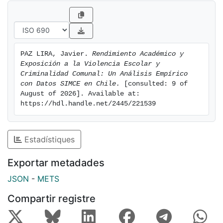
empírica que oriente el diseño de políticas públicas
educativas para mejorar los entornos educativos y
promover una mayor equidad en el sistema educativo
chileno.
PAZ LIRA, Javier. 
Rendimiento Académico y 
Exposición a la Violencia Escolar y 
Criminalidad Comunal: Un Análisis Empírico 
con Datos SIMCE en Chile.
 [consulted: 9 of 
August of 2026]. Available at: 
https://hdl.handle.net/2445/221539
Estadístiques
Exportar metadades
JSON
-
METS
Compartir registre