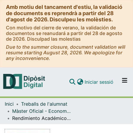
Amb motiu del tancament d'estiu, la validació
de documents es reprendrà a partir del 28
d'agost de 2026. Disculpeu les molèsties.
Con motivo del cierre de verano, la validación de
documentos se reanudará a partir del 28 de agosto
de 2026. Disculpad las molestias
Due to the summer closure, document validation will
resume starting August 28, 2026. We apologize for
any inconvenience.
(current)
Iniciar sessió
Comunitats i col·leccions
Inici
Treballs de l'alumnat
Navega per tot el DD
Màster Oficial - Economia, Regulació i Competència als Serveis Públics (ERCSP)
Com publicar
Rendimiento Académico y Exposición a la Violencia Escolar y Criminalidad Comunal: Un Análisis Empírico con Datos SIMCE en Chile
Contacte