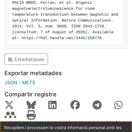
MACIÀ BROS, Ferran, et al. Organic 
magnetoelectroluminescence for room 
temperature transduction between magnetic and 
optical information. 
Nature Communications
. 
2014. Vol. 5, num. 3609. ISSN 2041-1723. 
[consulted: 7 of August of 2026]. Available 
at: https://hdl.handle.net/2445/159776
Estadístiques
Exportar metadades
JSON
-
METS
Compartir registre
Recopilem i processem la vostra informació personal amb les