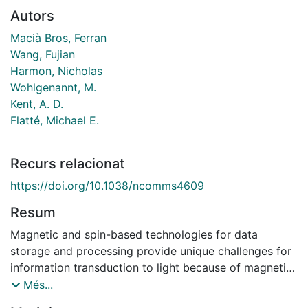
Autors
Macià Bros, Ferran
Wang, Fujian
Harmon, Nicholas
Wohlgenannt, M.
Kent, A. D.
Flatté, Michael E.
Recurs relacionat
https://doi.org/10.1038/ncomms4609
Resum
Magnetic and spin-based technologies for data
storage and processing provide unique challenges for
information transduction to light because of magnetic
metals' optical loss, and the inefficiency and resistivity
Més...
of semiconductor spin-based emitters at room