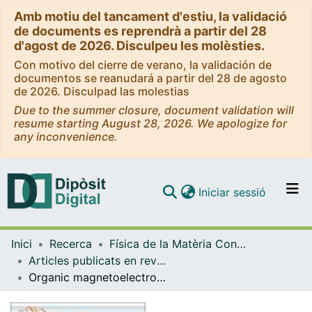
Amb motiu del tancament d'estiu, la validació
de documents es reprendrà a partir del 28
d'agost de 2026. Disculpeu les molèsties.
Con motivo del cierre de verano, la validación de
documentos se reanudará a partir del 28 de agosto
de 2026. Disculpad las molestias
Due to the summer closure, document validation will
resume starting August 28, 2026. We apologize for
any inconvenience.
(current)
Iniciar sessió
Comunitats i col·leccions
Inici
Recerca
Física de la Matèria Condensada
Navega per tot el DD
Articles publicats en revistes (Física de la Matèria Condensada)
Com publicar
Organic magnetoelectroluminescence for room temperature transduction between magnetic and optical information
Contacte