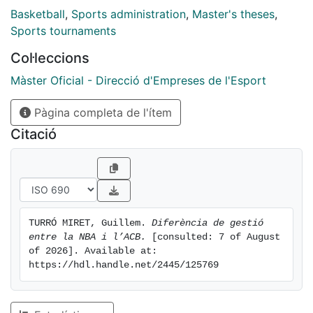
objectius és que es puguin extreure conclusions per
Basketball
,
Sports administration
,
Master's theses
,
aplicar-les a aquestes dues lligues.
Sports tournaments
Col·leccions
Màster Oficial - Direcció d'Empreses de l'Esport
Pàgina completa de l'ítem
Citació
TURRÓ MIRET, Guillem. 
Diferència de gestió 
entre la NBA i l’ACB.
 [consulted: 7 of August 
of 2026]. Available at: 
https://hdl.handle.net/2445/125769