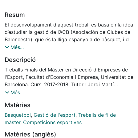
Resum
El desenvolupament d'aquest treball es basa en la idea
d’estudiar la gestió de l’ACB (Asociación de Clubes de
Baloncesto), que és la lliga espanyola de bàsquet, i de
la NBA (National Basketball Association), que és la
Més...
lliga dels Estats Units, amb l’excepció dels Toronto
Descripció
Raptors. L'objectiu d'aquest treball és treure a la llum
les principals característiques de gestió d’ambdues
Treballs Finals del Màster en Direcció d'Empreses de
lligues amb diferents objectius. Primer de tot per
l'Esport, Facultat d'Economia i Empresa, Universitat de
analitzar quins són els punts forts i punts dèbils de
Barcelona. Curs: 2017-2018, Tutor : Jordi Martí
cada una. Després, és interessant veure si aquestes
Pidelaserra
Més...
característiques guarden relació amb el pensament
Matèries
dels aficionats o si només són tòpics. També és
important estudiar les situacions d’aquestes
Basquetbol
,
Gestió de l'esport
,
Treballs de fi de
associacions per veure si són antagòniques o poden
màster
,
Competicions esportives
complementar-se i si es poden ajudar agafant una de
Matèries (anglès)
l’altre el que millor saben fer. En aquest sentit, un dels