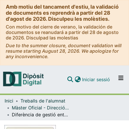
Amb motiu del tancament d'estiu, la validació
de documents es reprendrà a partir del 28
d'agost de 2026. Disculpeu les molèsties.
Con motivo del cierre de verano, la validación de
documentos se reanudará a partir del 28 de agosto
de 2026. Disculpad las molestias
Due to the summer closure, document validation will
resume starting August 28, 2026. We apologize for
any inconvenience.
(current)
Iniciar sessió
Comunitats i col·leccions
Inici
Treballs de l'alumnat
Navega per tot el DD
Màster Oficial - Direcció d'Empreses de l'Esport
Com publicar
Diferència de gestió entre la NBA i l’ACB
Contacte