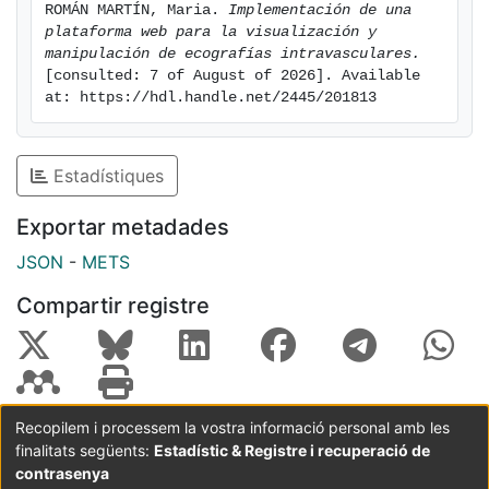
ROMÁN MARTÍN, Maria. 
Implementación de una 
plataforma web para la visualización y 
manipulación de ecografías intravasculares.
[consulted: 7 of August of 2026]. Available 
at: https://hdl.handle.net/2445/201813
Estadístiques
Exportar metadades
JSON
-
METS
Compartir registre
Recopilem i processem la vostra informació personal amb les
finalitats següents:
Estadístic & Registre i recuperació de
Coordinació:
CRAI UB
Avís legal
Metadades
subjectes a:
contrasenya