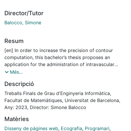
Director/Tutor
Balocco, Simone
Resum
[en] In order to increase the precision of contour
computation, this bachelor’s thesis proposes an
application for the administration of intravascular
ultrasounds. A noninvasive imaging diagnostic method
Més...
used to assess vascular disorders is intravascular
Descripció
ultrasounds. Making significant clinical decisions
requires accurate handling of the
Treballs Finals de Grau d'Enginyeria Informàtica,
findings. The application is created in Django using the
Facultat de Matemàtiques, Universitat de Barcelona,
Python programming language, with cloud file storage
Any: 2023, Director: Simone Balocco
provided by Google Cloud Storage, and being
Matèries
deployed in Azure App Service. The instrument seeks
to increase the effectiveness of intravascular
Disseny de pàgines web
,
Ecografia
,
Programari
,