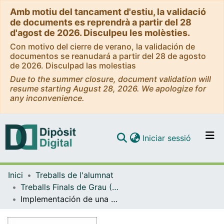
Amb motiu del tancament d'estiu, la validació
de documents es reprendrà a partir del 28
d'agost de 2026. Disculpeu les molèsties.
Con motivo del cierre de verano, la validación de
documentos se reanudará a partir del 28 de agosto
de 2026. Disculpad las molestias
Due to the summer closure, document validation will
resume starting August 28, 2026. We apologize for
any inconvenience.
(current)
Iniciar sessió
Comunitats i col·leccions
Inici
Treballs de l'alumnat
Navega per tot el DD
Treballs Finals de Grau (TFG) - Enginyeria Informàtica
Com publicar
Implementación de una plataforma web para la visualización y manipulación de ecografías intravasculares
Contacte