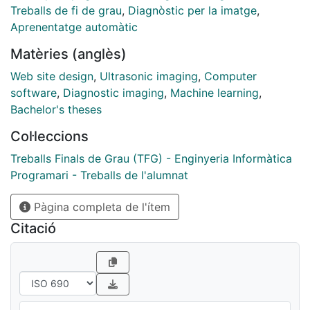
ultrasound administration and provide more accurate
Treballs de fi de grau
,
Diagnòstic per la imatge
,
findings to support interpretation and diagnosis
Aprenentatge automàtic
through the functionalities developed during the
Matèries (anglès)
project. Among them and the most important in this
work has been the ability to be able to draw the
Web site design
,
Ultrasonic imaging
,
Computer
middle and intimate tunic of a layer of an intravascular
software
,
Diagnostic imaging
,
Machine learning
,
ultrasound. In addition, the incorporation of another
Bachelor's theses
project has been achieved, which uses machine
Col·leccions
learning techniques to calculate contours in
intravascular ecographs. This additional functionality
Treballs Finals de Grau (TFG) - Enginyeria Informàtica
has further improved the accuracy and analytical
Programari - Treballs de l'alumnat
capability of the instrument, allowing for more detailed
Pàgina completa de l'ítem
interpretation
and a more reliable diagnosis.
Citació