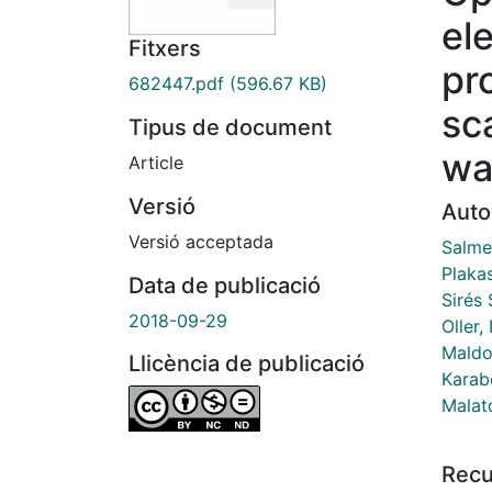
el
Fitxers
pr
682447.pdf
(596.67 KB)
sc
Tipus de document
wa
Article
Versió
Auto
Versió acceptada
Salme
Plakas
Data de publicació
Sirés 
2018-09-29
Oller,
Maldo
Llicència de publicació
Karabe
Malat
Recu