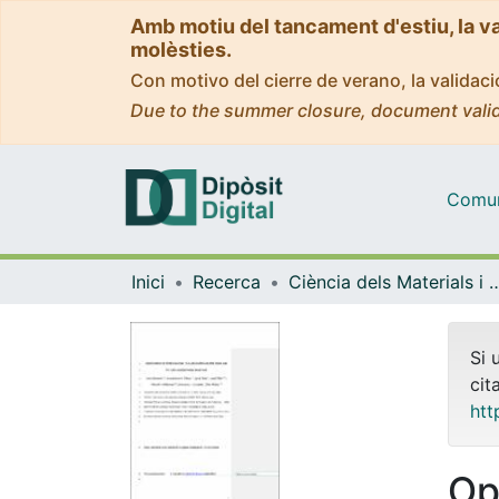
Amb motiu del tancament d'estiu, la v
molèsties.
Con motivo del cierre de verano, la valida
Due to the summer closure, document valid
Comuni
Inici
Recerca
Ciència dels Materials i Qu
Si 
cit
htt
Op