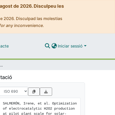
'agost de 2026. Disculpeu les
de 2026. Disculpad las molestias
for any inconvenience.
acte
Iniciar sessió
electrocatalytic H2O2 production at pilot plant scale for solar-assisted water treatment
tació
SALMERÓN, Irene, et al. Optimization 
of electrocatalytic H2O2 production 
at pilot plant scale for solar-