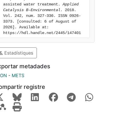
assisted water treatment. 
Applied 
Catalysis B-Environmental
. 2018. 
Vol. 242, num. 327-336. ISSN 0926-
3373. [consulted: 6 of August of 
2026]. Available at: 
https://hdl.handle.net/2445/147401
Estadístiques
xportar metadades
SON
-
METS
ompartir registre