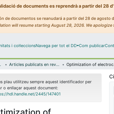
alidació de documents es reprendrà a partir del 28 d
ción de documentos se reanudará a partir del 28 de agosto 
ation will resume starting August 28, 2026. We apologize 
tats i col·leccions
Navega per tot el DD
Com publicar
Cont
ímica Física
Articles publicats en revistes (Ciència dels Materials i Química Física)
Optimization of 
Ci
us plau utilitzeu sempre aquest identificador per
ar o enllaçar aquest document:
ps://hdl.handle.net/2445/147401
timization of