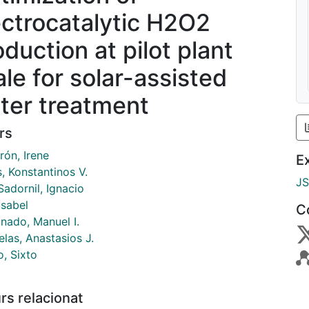
ectrocatalytic H2O2
oduction at pilot plant
ale for solar-assisted
ter treatment
rs
rón, Irene
E
, Konstantinos V.
J
Sadornil, Ignacio
 Isabel
C
nado, Manuel I.
las, Anastasios J.
o, Sixto
rs relacionat