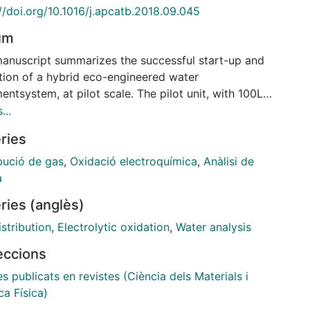
//doi.org/10.1016/j.apcatb.2018.09.045
um
manuscript summarizes the successful start-up and
tion of a hybrid eco-engineered water
entsystem, at pilot scale. The pilot unit, with 100L
ty, has been devised for the efficient
...
ocatalyticproduction of H2O2at an air-diffusion
ries
de, triggering the formation of%OH from Fenton's
on withadded Fe2+catalyst. These radicals, in
bució de gas
,
Oxidació electroquímica
,
Anàlisi de
nation with those formed at a powerful boron-
a
 diamond(BDD) anode in an undivided cell, are used
ries (anglès)
grade a mixture of model pesticides. The capability
 plantto produce H2O2on site was initially
stribution
,
Electrolytic oxidation
,
Water analysis
ized using an experimental design based on central
leccions
site design(CCD) coupled with response surface
dology (RSM). This aimed to evaluate the effect of
es publicats en revistes (Ciència dels Materials i
ocessparameters like current density (j) and
a Física)
on pH. The influence of electrolyte concentration as