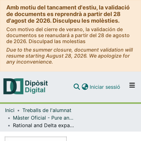
Amb motiu del tancament d'estiu, la validació
de documents es reprendrà a partir del 28
d'agost de 2026. Disculpeu les molèsties.
Con motivo del cierre de verano, la validación de
documentos se reanudará a partir del 28 de agosto
de 2026. Disculpad las molestias
Due to the summer closure, document validation will
resume starting August 28, 2026. We apologize for
any inconvenience.
(current)
Iniciar sessió
Comunitats i col·leccions
Inici
Treballs de l'alumnat
Navega per tot el DD
Màster Oficial - Pure and Applied Logic / Lògica Pura i aplicada
Com publicar
Rational and Delta expansions of the Nilpotent Minimum Logic
Contacte