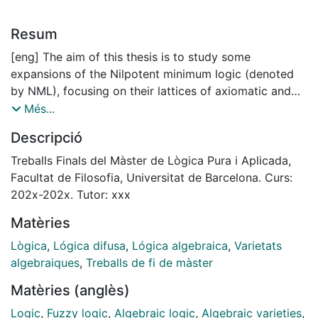
Resum
[eng] The aim of this thesis is to study some
expansions of the Nilpotent minimum logic (denoted
by NML), focusing on their lattices of axiomatic and
finitary extensions and, additionally,
Més...
exploring the structural completeness of these logics,
Descripció
alongside their variants (active structural
completeness, passive structural completeness, ... ).
Treballs Finals del Màster de Lògica Pura i Aplicada,
The project includes research about the rational
Facultat de Filosofia, Universitat de Barcelona. Curs:
Nilpotent minimum logic (designated by
202x-202x. Tutor: xxx
RNML), which is obtained by adding rational constants
Matèries
to the language of NML. Moreover,
we also study the Δ-core fuzzy logic obtained by
Lògica
,
Lógica difusa
,
Lógica algebraica
,
Varietats
expanding the language of NML with
algebraiques
,
Treballs de fi de màster
the Baaz Delta connective and examine the impact of
Matèries (anglès)
the incorporation of rational constants
to the language of this logic (which is equivalent to
Logic
,
Fuzzy logic
,
Algebraic logic
,
Algebraic varieties
,