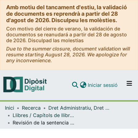
Amb motiu del tancament d'estiu, la validació
de documents es reprendrà a partir del 28
d'agost de 2026. Disculpeu les molèsties.
Con motivo del cierre de verano, la validación de
documentos se reanudará a partir del 28 de agosto
de 2026. Disculpad las molestias
Due to the summer closure, document validation will
resume starting August 28, 2026. We apologize for
any inconvenience.
(current)
Iniciar sessió
Comunitats i col·leccions
Inici
Recerca
Dret Administratiu, Dret Processal i Dret Financer i Tributari
Navega per tot el DD
Llibres / Capítols de llibre (Dret Administratiu, Dret Processal i Dret Financer i Tributari)
Com publicar
Revisión de la sentencia firme en el proceso penal
Contacte