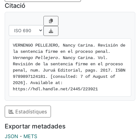
especial atención a la reciente reforma sobre los
Citació
motivos de revisión y la problemática que presentan la
tramitación de su procedimiento y el resarcimiento del
injustamente condenado, cuando la sentencia en sede
de revisión le es favorable.
VERNENGO PELLEJERO, Nancy Carina. Revisión de 
la sentencia firme en el proceso penal. 
Vernengo Pellejero
. Nancy Carina. Vol.  
Revisión de la sentencia firme en el proceso 
penal, num. Juruá Editorial, pags. 2017. ISBN 
9789897124181. [consulted: 7 of August of 
2026]. Available at: 
https://hdl.handle.net/2445/223921
Estadístiques
Exportar metadades
JSON
-
METS