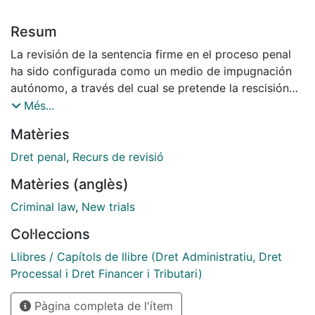
Resum
La revisión de la sentencia firme en el proceso penal
ha sido configurada como un medio de impugnación
autónomo, a través del cual se pretende la rescisión
de las sentencias firmes pertenecientes a la
Més...
jurisdicción penal, a partir de la concurrencia de
Matèries
alguno de los motivos descritos en el art. 954 LECrim.
El fundamento de la revisión descansa en la búsqueda
Dret penal
,
Recurs de revisió
de la justicia material, a través de la impugnación de
Matèries (anglès)
aquellas sentencias que han ganado firmeza, pero
sobre las cuales se aprecia, posteriormente, alguna
Criminal law
,
New trials
circunstancia que, de apreciarse, conllevaría la nulidad
Col·leccions
de esta resolución judicial o la imposición de una
sentencia menos grave.
Llibres / Capítols de llibre (Dret Administratiu, Dret
Esta obra se centra en el análisis pormenorizado del
Processal i Dret Financer i Tributari)
proceso de revisión de la sentencia firme penal, desde
Pàgina completa de l'ítem
sus orígenes y hasta su regulación actual; prestando