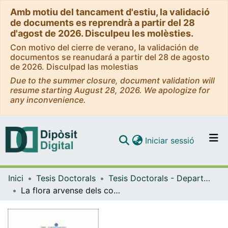
Amb motiu del tancament d'estiu, la validació
de documents es reprendrà a partir del 28
d'agost de 2026. Disculpeu les molèsties.
Con motivo del cierre de verano, la validación de
documentos se reanudará a partir del 28 de agosto
de 2026. Disculpad las molestias
Due to the summer closure, document validation will
resume starting August 28, 2026. We apologize for
any inconvenience.
(current)
Iniciar sessió
Comunitats i col·leccions
Inici
Tesis Doctorals
Tesis Doctorals - Departament - Biologia Vegetal
Navega per tot el DD
La flora arvense dels conreus cerealístics de secà: efectes de la intensificació agrícola
Com publicar
Contacte