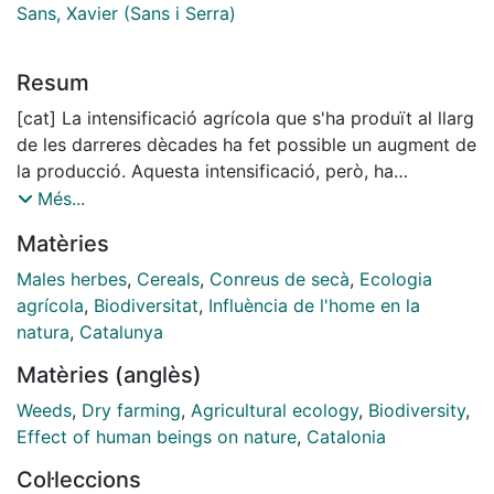
Sans, Xavier (Sans i Serra)
Resum
[cat] La intensificació agrícola que s'ha produït al llarg
de les darreres dècades ha fet possible un augment de
la producció. Aquesta intensificació, però, ha
ocasionat greus conseqüències pel medi, entre les que
Més...
destaca, la pèrdua de biodiversitat. La pèrdua de
Matèries
diversitat d'espècies arvenses és un dels problemes
més rellevants perquè tenen un paper clau en el
Males herbes
,
Cereals
,
Conreus de secà
,
Ecologia
funcionament dels sistemes agrícoles. La intensificació
agrícola
,
Biodiversitat
,
Influència de l'home en la
agrícola s’ha produït a diferents escales espacials. A
natura
,
Catalunya
escala de paisatge, l’agregació de parcel•les i la
Matèries (anglès)
reducció dels hàbitats associats als conreus a causa
de la concentració parcel•lària ha comportat una
Weeds
,
Dry farming
,
Agricultural ecology
,
Biodiversity
,
important simplificació del paisatge agrícola. A escala
Effect of human beings on nature
,
Catalonia
local, la intensificació agrícola s’ha posat de manifest
Col·leccions
amb el monocultiu, la llaurada intensiva, la fertilització