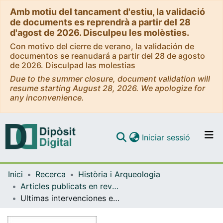
Amb motiu del tancament d'estiu, la validació
de documents es reprendrà a partir del 28
d'agost de 2026. Disculpeu les molèsties.
Con motivo del cierre de verano, la validación de
documentos se reanudará a partir del 28 de agosto
de 2026. Disculpad las molestias
Due to the summer closure, document validation will
resume starting August 28, 2026. We apologize for
any inconvenience.
(current)
Iniciar sessió
Comunitats i col·leccions
Inici
Recerca
Història i Arqueologia
Navega per tot el DD
Articles publicats en revistes (Història i Arqueologia)
Com publicar
Ultimas intervenciones en el despoblado de Sant Miquel de la Vall.
Contacte