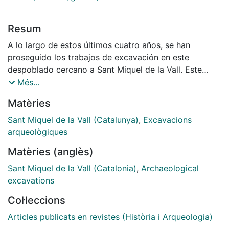
Resum
A lo largo de estos últimos cuatro años, se han
proseguido los tra­bajos de excavación en este
despoblado cercano a Sant Miquel de la Vall. Este
yacimiento, al que las fuentes documentales
Més...
denominan El Castellet, viene siendo excavado desde
Matèries
1978, a iniciativa del Departamento de His­toria
Medieval de la Universidad de Barcelona. Sin embargo,
Sant Miquel de la Vall (Catalunya)
,
Excavacions
hemos de considerar que, aunque en estos últimos
arqueològiques
años se ha pretendido intensi­ficar las tareas de
Matèries (anglès)
excavación, todavía nos hallamos en una etapa inicial
de su estudio.
Sant Miquel de la Vall (Catalonia)
,
Archaeological
excavations
Col·leccions
Articles publicats en revistes (Història i Arqueologia)