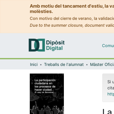
Amb motiu del tancament d'estiu, la v
molèsties.
Con motivo del cierre de verano, la valida
Due to the summer closure, document valid
Comuni
Inici
Treballs de l'alumnat
Si 
cit
htt
La