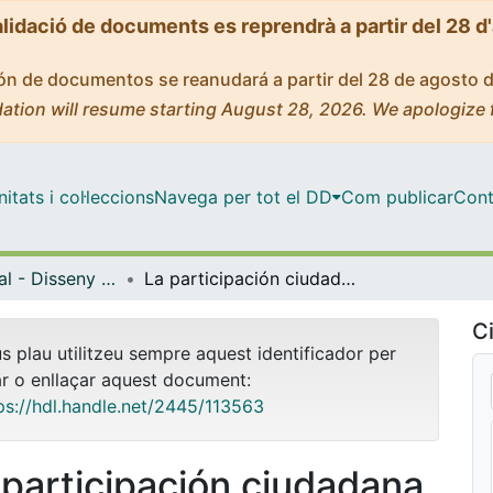
alidació de documents es reprendrà a partir del 28 d
ción de documentos se reanudará a partir del 28 de agosto 
ation will resume starting August 28, 2026. We apologize 
tats i col·leccions
Navega per tot el DD
Com publicar
Cont
Màster Oficial - Disseny Urbà: Art, Ciutat, Societat
La participación ciudadana en los procesos de hacer ciudad. El caso de Barcelona
Ci
us plau utilitzeu sempre aquest identificador per
ar o enllaçar aquest document:
ps://hdl.handle.net/2445/113563
 participación ciudadana