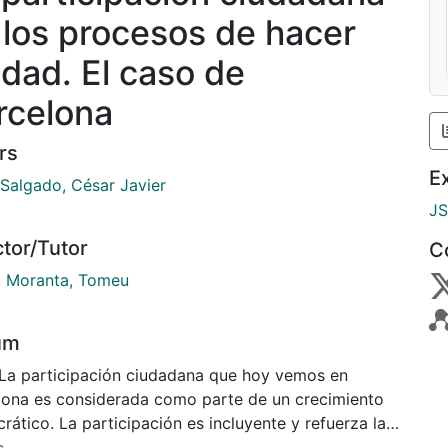
 los procesos de hacer
udad. El caso de
rcelona
rs
E
 Salgado, César Javier
J
ctor/Tutor
C
 i Moranta, Tomeu
um
 La participación ciudadana que hoy vemos en
lona es considerada como parte de un crecimiento
ático. La participación es incluyente y refuerza las
racias actuales. Barcelona es una ciudad que ha