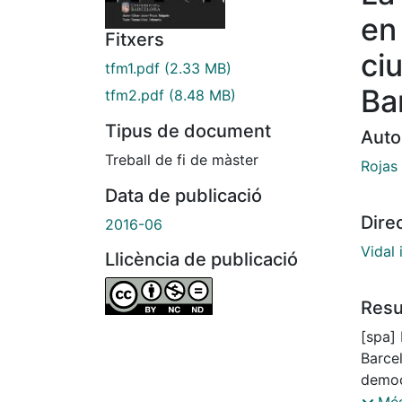
en
Fitxers
ci
tfm1.pdf
(2.33 MB)
Ba
tfm2.pdf
(8.48 MB)
Tipus de document
Auto
Treball de fi de màster
Rojas
Data de publicació
Dire
2016-06
Vidal
Llicència de publicació
Res
[spa]
Barce
democr
democ