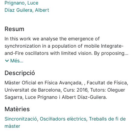
Prignano, Luce
Díaz Guilera, Albert
Resum
In this work we analyse the emergence of
synchronization in a population of mobile Integrate-
and-Fire oscillators with limited vision. By proposing
novel interaction rules among oscillators we bridge
Més...
phenomenology detected in a variety of previous
Descripció
models. In particular, we explore the effect that the
effective asymmetry of interactions have on the non
Màster Oficial en Física Avançada, , Facultat de Física,
monotonic behaviour observed in the synchronization
Universitat de Barcelona, Curs: 2016, Tutors: Oleguer
time of the population as a function of their velocities.
Sagarra, Luce Prignano i Albert Díaz-Guilera.
We recover non linear features with the same origin as
Matèries
[1] but considering only geometrical interactions, and
we study the scaling properties of the model as well
Sincronització
,
Oscil·ladors elèctrics
,
Treballs de fi de
as predict the values of the parameters where the
màster
different dynamical regimes take place.