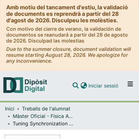
Amb motiu del tancament d'estiu, la validació
de documents es reprendrà a partir del 28
d'agost de 2026. Disculpeu les molèsties.
Con motivo del cierre de verano, la validación de
documentos se reanudará a partir del 28 de agosto
de 2026. Disculpad las molestias
Due to the summer closure, document validation will
resume starting August 28, 2026. We apologize for
any inconvenience.
(current)
Iniciar sessió
Comunitats i col·leccions
Inici
Treballs de l'alumnat
Navega per tot el DD
Màster Oficial - Física Avançada
Com publicar
Tuning Synchronization through mobility and limited vision
Contacte