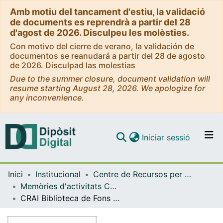
Amb motiu del tancament d'estiu, la validació
de documents es reprendrà a partir del 28
d'agost de 2026. Disculpeu les molèsties.
Con motivo del cierre de verano, la validación de
documentos se reanudará a partir del 28 de agosto
de 2026. Disculpad las molestias
Due to the summer closure, document validation will
resume starting August 28, 2026. We apologize for
any inconvenience.
(current)
Iniciar sessió
Comunitats i col·leccions
Inici
Institucional
Centre de Recursos per a l'Aprenentatge i la Investigació (CRAI-UB) - Institucional
Navega per tot el DD
Memòries d'activitats CRAI Biblioteques i Unitats (CRAI-UB)
Com publicar
CRAI Biblioteca de Fons Antic. Memòria 2024
Contacte