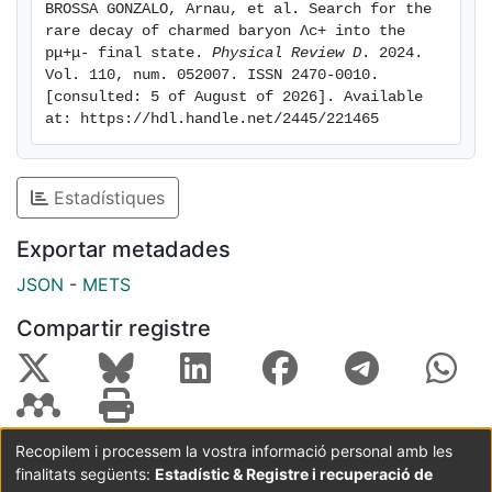
BROSSA GONZALO, Arnau, et al. Search for the 
rare decay of charmed baryon Λc+ into the 
pμ+μ- final state. 
Physical Review D
. 2024. 
Vol. 110, num. 052007. ISSN 2470-0010. 
[consulted: 5 of August of 2026]. Available 
at: https://hdl.handle.net/2445/221465
Estadístiques
Exportar metadades
JSON
-
METS
Compartir registre
Recopilem i processem la vostra informació personal amb les
finalitats següents:
Estadístic & Registre i recuperació de
Coordinació:
CRAI UB
Avís legal
Metadades