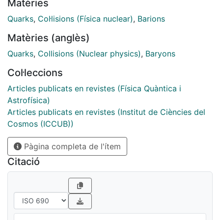
Matèries
found in the dimuon invariant-mass regions where the
expected contributions of resonances is subdominant.
Quarks
,
Col·lisions (Física nuclear)
,
Barions
The upper limit on the branching fraction of the Λþ c
Matèries (anglès)
→ pμþμ− decay is determined to be 2.9ð3.2Þ × 10−8
at 90%ð95%Þ confidence level. The branching
Quarks
,
Collisions (Nuclear physics)
,
Baryons
fractions in the dimuon invariant-mass regions
Col·leccions
dominated by the η, ρ and ω resonances are also
determined.
Articles publicats en revistes (Física Quàntica i
Astrofísica)
Articles publicats en revistes (Institut de Ciències del
Cosmos (ICCUB))
Pàgina completa de l'ítem
Citació