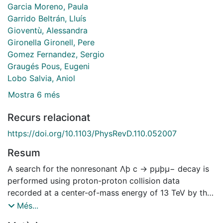
Garcia Moreno, Paula
Garrido Beltrán, Lluís
Gioventù, Alessandra
Gironella Gironell, Pere
Gomez Fernandez, Sergio
Graugés Pous, Eugeni
Lobo Salvia, Aniol
Mostra 6 més
Recurs relacionat
https://doi.org/10.1103/PhysRevD.110.052007
Resum
A search for the nonresonant Λþ c → pμþμ− decay is
performed using proton-proton collision data
recorded at a center-of-mass energy of 13 TeV by the
LHCb experiment, corresponding to an integrated
Més...
luminosity of 5.4 fb−1. No evidence for the decay is