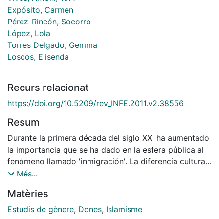
Expósito, Carmen
Pérez-Rincón, Socorro
López, Lola
Torres Delgado, Gemma
Loscos, Elisenda
Recurs relacionat
https://doi.org/10.5209/rev_INFE.2011.v2.38556
Resum
Durante la primera década del siglo XXI ha aumentado
la importancia que se ha dado en la esfera pública al
fenómeno llamado 'inmigración'. La diferencia cultural
que se ha proyectado sobre los colectivos
Més...
'inmigrantes' ha sido representada progresivamente en
Matèries
términos de conflicto y amenaza para la cohesión
social. Esta representación ha tenido mayor incidencia
Estudis de gènere
,
Dones
,
Islamisme