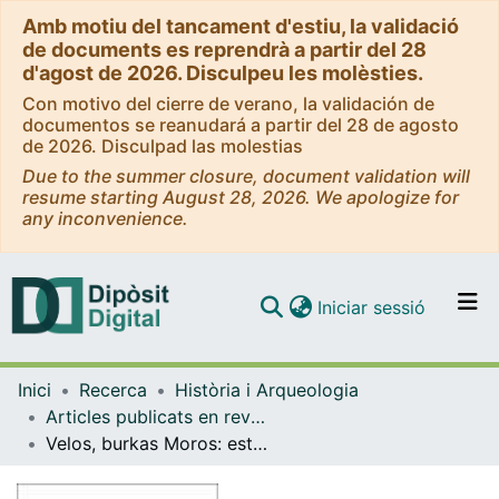
Amb motiu del tancament d'estiu, la validació
de documents es reprendrà a partir del 28
d'agost de 2026. Disculpeu les molèsties.
Con motivo del cierre de verano, la validación de
documentos se reanudará a partir del 28 de agosto
de 2026. Disculpad las molestias
Due to the summer closure, document validation will
resume starting August 28, 2026. We apologize for
any inconvenience.
(current)
Iniciar sessió
Comunitats i col·leccions
Inici
Recerca
Història i Arqueologia
Navega per tot el DD
Articles publicats en revistes (Història i Arqueologia)
Com publicar
Velos, burkas Moros: estereotipos y exclusión de la comunidad musulmana desde una perspectiva de género
Contacte