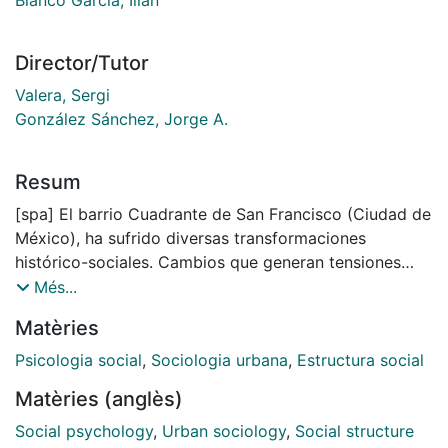
Director/Tutor
Valera, Sergi
González Sánchez, Jorge A.
Resum
[spa] El barrio Cuadrante de San Francisco (Ciudad de
México), ha sufrido diversas transformaciones
histórico-sociales. Cambios que generan tensiones
socio-culturales de sus habitantes y modifican el
Més...
sentido del barrio (físico, formas de habitarlo y sus
Matèries
consecuentes relaciones sociales) que cristalizan
diversos modos de relacionarse entre ellos y su
Psicologia social
,
Sociologia urbana
,
Estructura social
espacio y fragmentación de su tejido social y
Matèries (anglès)
participación social. Bajo ese contexto nos
preguntamos ¿Cómo los diversos habitantes del barrio
Social psychology
,
Urban sociology
,
Social structure