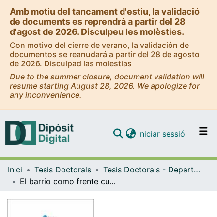
Amb motiu del tancament d'estiu, la validació
de documents es reprendrà a partir del 28
d'agost de 2026. Disculpeu les molèsties.
Con motivo del cierre de verano, la validación de
documentos se reanudará a partir del 28 de agosto
de 2026. Disculpad las molestias
Due to the summer closure, document validation will
resume starting August 28, 2026. We apologize for
any inconvenience.
(current)
Iniciar sessió
Comunitats i col·leccions
Inici
Tesis Doctorals
Tesis Doctorals - Departament - Psicologia Social
Navega per tot el DD
El barrio como frente cultural. Construcción y transformación de la apropiación del barrio Cuadrante de San Francisco
Com publicar
Contacte