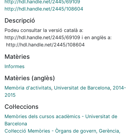
http://hdl.handle.net/2445/69109
http://hdl.handle.net/2445/108604
Descripció
Podeu consultar la versió català a:
http://hdl.handle.net/2445/69109 i en anglès a:
http://hdl.handle.net/2445/108604
Matèries
Informes
Matèries (anglès)
Memòria d'activitats
,
Universitat de Barcelona
,
2014-
2015
Col·leccions
Memòries dels cursos acadèmics - Universitat de
Barcelona
Col·lecció Memòries - Òrgans de govern, Gerència,