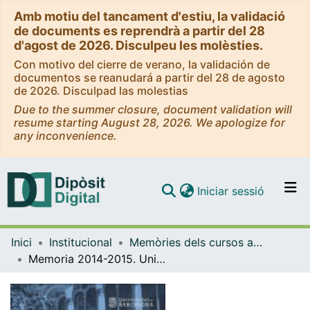
Amb motiu del tancament d'estiu, la validació
de documents es reprendrà a partir del 28
d'agost de 2026. Disculpeu les molèsties.
Con motivo del cierre de verano, la validación de
documentos se reanudará a partir del 28 de agosto
de 2026. Disculpad las molestias
Due to the summer closure, document validation will
resume starting August 28, 2026. We apologize for
any inconvenience.
(current)
Iniciar sessió
Comunitats i col·leccions
Inici
Institucional
Memòries dels cursos acadèmics - Universitat de Barcelona
Navega per tot el DD
Memoria 2014-2015. Universidad de Barcelona
Com publicar
Contacte