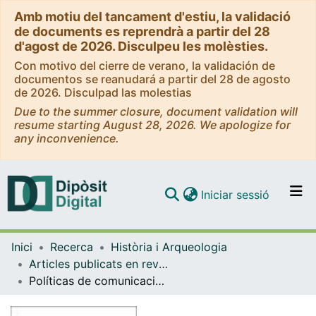
Amb motiu del tancament d'estiu, la validació
de documents es reprendrà a partir del 28
d'agost de 2026. Disculpeu les molèsties.
Con motivo del cierre de verano, la validación de
documentos se reanudará a partir del 28 de agosto
de 2026. Disculpad las molestias
Due to the summer closure, document validation will
resume starting August 28, 2026. We apologize for
any inconvenience.
(current)
Iniciar sessió
Comunitats i col·leccions
Inici
Recerca
Història i Arqueologia
Navega per tot el DD
Articles publicats en revistes (Història i Arqueologia)
Com publicar
Políticas de comunicación y liderazgo político en democracias mediatizadas: el caso de Cataluña (1999-2003)
Contacte