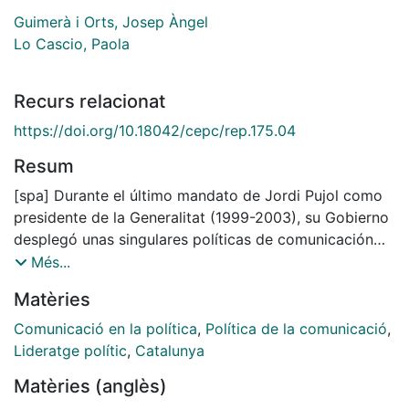
Guimerà i Orts, Josep Àngel
Lo Cascio, Paola
Recurs relacionat
https://doi.org/10.18042/cepc/rep.175.04
Resum
[spa] Durante el último mandato de Jordi Pujol como
presidente de la Generalitat (1999-2003), su Gobierno
desplegó unas singulares políticas de comunicación
marcadas por dos factores: la necesidad de
Més...
reordenación de un sistema mediático en mutación y
Matèries
las urgencias en comunicación política de una CiU en
claro declive e inmersa en el proceso de sucesión de
Comunicació en la política
,
Política de la comunicació
,
su fundador y presidente. Este artículo lleva a cabo un
Lideratge polític
,
Catalunya
análisis original sobre un objeto de estudio poco
Matèries (anglès)
analizado y pone de manifiesto la estrecha relación de