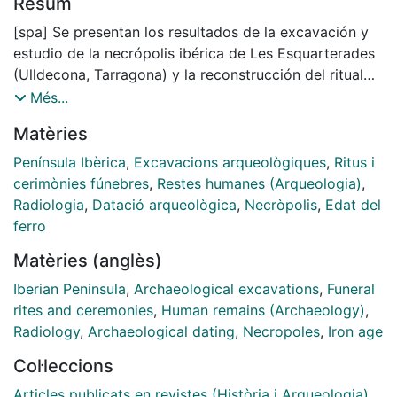
Resum
[spa] Se presentan los resultados de la excavación y
estudio de la necrópolis ibérica de Les Esquarterades
(Ulldecona, Tarragona) y la reconstrucción del ritual
funerario del período Ibérico Antiguo a partir de los
Més...
mismos. Este yacimiento se sitúa en una zona donde
Matèries
existen datos relativamente abundantes sobre el
mundo funerario, incluyendo varias necrópolis
Península Ibèrica
,
Excavacions arqueològiques
,
Ritus i
excavadas entre los ríos Ebro y Mijares. Sin embargo,
cerimònies fúnebres
,
Restes humanes (Arqueologia)
,
la mayoría de estas investigaciones se realizó entre las
Radiologia
,
Datació arqueològica
,
Necròpolis
,
Edat del
décadas de 1960 y 1970, con importantes carencias
ferro
metodológicas, entre las que destaca la total ausencia
Matèries (anglès)
de estudios antropológicos. Esta necrópolis se ha
estudiado mediante una metodología renovada, con
Iberian Peninsula
,
Archaeological excavations
,
Funeral
elevado carácter interdisciplinar. Esto ha permitido
rites and ceremonies
,
Human remains (Archaeology)
,
recuperar información de calidad sobre aspectos
Radiology
,
Archaeological dating
,
Necropoles
,
Iron age
hasta ahora poco conocidos para el período y la zona,
Col·leccions
como la caracterización antropológica de la población
enterrada, los ustrina o la identificación de banquetes
Articles publicats en revistes (Història i Arqueologia)