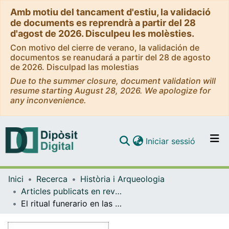
Amb motiu del tancament d'estiu, la validació
de documents es reprendrà a partir del 28
d'agost de 2026. Disculpeu les molèsties.
Con motivo del cierre de verano, la validación de
documentos se reanudará a partir del 28 de agosto
de 2026. Disculpad las molestias
Due to the summer closure, document validation will
resume starting August 28, 2026. We apologize for
any inconvenience.
(current)
Iniciar sessió
Comunitats i col·leccions
Inici
Recerca
Història i Arqueologia
Navega per tot el DD
Articles publicats en revistes (Història i Arqueologia)
Com publicar
El ritual funerario en las necrópolis ibéricas a partir de nuevas aproximaciones metodológicas: Les Esquarterades(Ulldecona, Tarragona)
Contacte