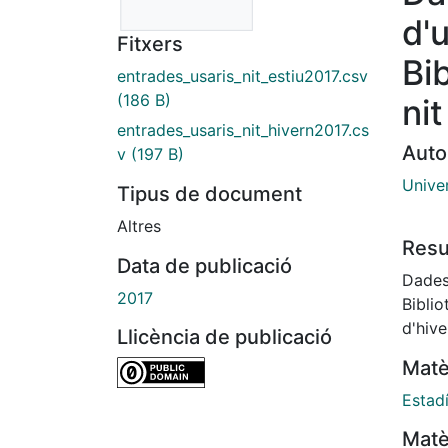
d'
Fitxers
Bi
entrades_usaris_nit_estiu2017.csv
(186 B)
ni
entrades_usaris_nit_hivern2017.cs
Auto
v
(197 B)
Unive
Tipus de document
Altres
Res
Data de publicació
Dades 
2017
Bibli
d'hive
Llicència de publicació
Matè
Estad
Matè