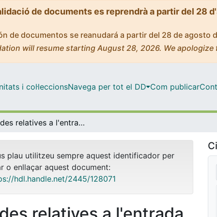
alidació de documents es reprendrà a partir del 28 d
ción de documentos se reanudará a partir del 28 de agosto 
ation will resume starting August 28, 2026. We apologize 
tats i col·leccions
Navega per tot el DD
Com publicar
Cont
Dades relatives a l'entrada d'usuaris als CRAI Biblioteques en horaris de nit (2017)
Ci
us plau utilitzeu sempre aquest identificador per
ar o enllaçar aquest document:
ps://hdl.handle.net/2445/128071
des relatives a l'entrada