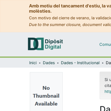
Amb motiu del tancament d'estiu, la v
molèsties.
Con motivo del cierre de verano, la valida
Due to the summer closure, document valid
Comuni
Inici
Dades
Dades - Institucional
Si 
cit
htt
Da