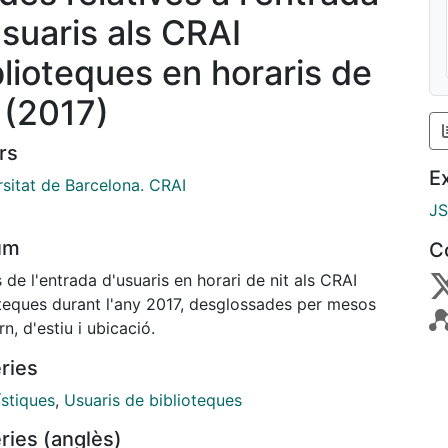
usuaris als CRAI
blioteques en horaris de
t (2017)
rs
E
rsitat de Barcelona. CRAI
J
um
C
de l'entrada d'usuaris en horari de nit als CRAI
oteques durant l'any 2017, desglossades per mesos
rn, d'estiu i ubicació.
ries
ístiques
,
Usuaris de biblioteques
ries (anglès)