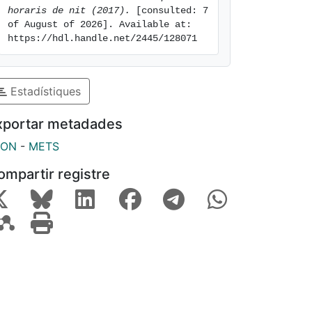
horaris de nit (2017).
 [consulted: 7 
of August of 2026]. Available at: 
https://hdl.handle.net/2445/128071
Estadístiques
xportar metadades
SON
-
METS
ompartir registre