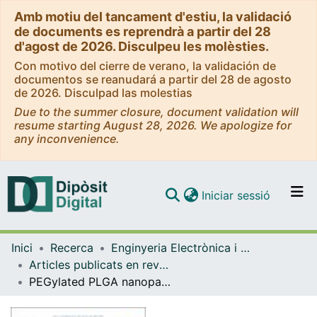
Amb motiu del tancament d'estiu, la validació
de documents es reprendrà a partir del 28
d'agost de 2026. Disculpeu les molèsties.
Con motivo del cierre de verano, la validación de
documentos se reanudará a partir del 28 de agosto
de 2026. Disculpad las molestias
Due to the summer closure, document validation will
resume starting August 28, 2026. We apologize for
any inconvenience.
(current)
Iniciar sessió
Comunitats i col·leccions
Inici
Recerca
Enginyeria Electrònica i Biomèdica
Navega per tot el DD
Articles publicats en revistes (Enginyeria Electrònica i Biomèdica)
Com publicar
PEGylated PLGA nanoparticles prepared from nano-emulsion templates as versatile platforms to cross blood-brain barrier models
Contacte