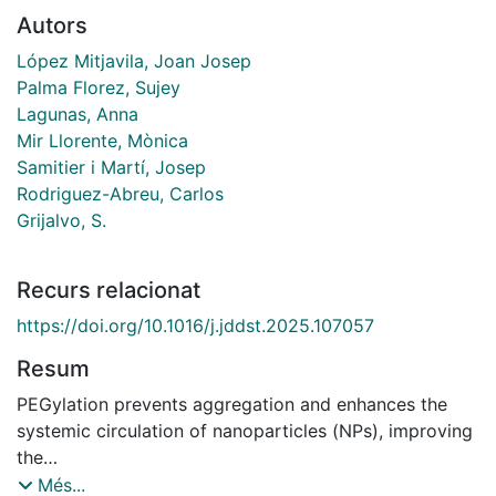
Autors
López Mitjavila, Joan Josep
Palma Florez, Sujey
Lagunas, Anna
Mir Llorente, Mònica
Samitier i Martí, Josep
Rodriguez-Abreu, Carlos
Grijalvo, S.
Recurs relacionat
https://doi.org/10.1016/j.jddst.2025.107057
Resum
PEGylation prevents aggregation and enhances the
systemic circulation of nanoparticles (NPs), improving
the
delivery of actives to targeted cells. In this study, a
Més...