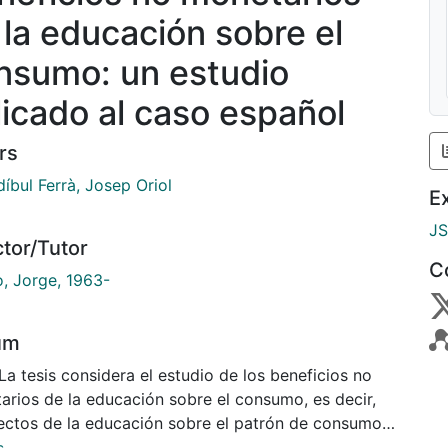
 la educación sobre el
nsumo: un estudio
licado al caso español
rs
íbul Ferrà, Josep Oriol
E
J
ctor/Tutor
C
o, Jorge, 1963-
um
La tesis considera el estudio de los beneficios no
arios de la educación sobre el consumo, es decir,
fectos de la educación sobre el patrón de consumo
s individuos no debidos a los aumentos de renta que