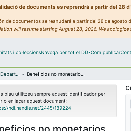
alidació de documents es reprendrà a partir del 28 d
ción de documentos se reanudará a partir del 28 de agosto 
ation will resume starting August 28, 2026. We apologize 
tats i col·leccions
Navega per tot el DD
Com publicar
Cont
Tesis Doctorals - Departament - Economia Política, Hisenda Pública i Dret Financer i Tributari
Beneficios no monetarios de la educación sobre el consumo: un estudio aplicado al caso español
Ci
us plau utilitzeu sempre aquest identificador per
ar o enllaçar aquest document:
ps://hdl.handle.net/2445/189224
neficios no monetarios