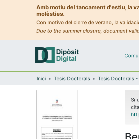
Amb motiu del tancament d'estiu, la v
molèsties.
Con motivo del cierre de verano, la valida
Due to the summer closure, document valid
Comuni
Inici
Tesis Doctorals
Si 
cit
htt
Be