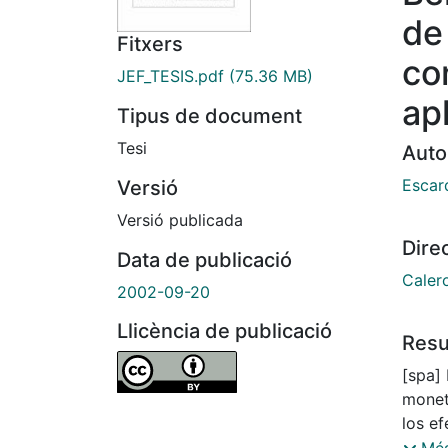
de
Fitxers
co
JEF_TESIS.pdf
(75.36 MB)
ap
Tipus de document
Tesi
Auto
Escard
Versió
Versió publicada
Dire
Data de publicació
Caler
2002-09-20
Llicència de publicació
Res
[spa] 
monet
los e
de lo