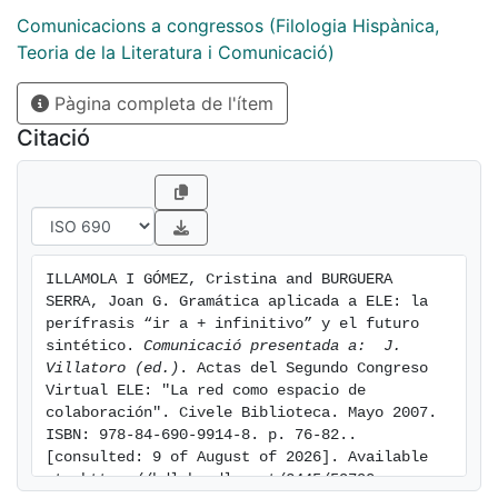
pragmático que —creemos— deberían incorporarse a
Comunicacions a congressos (Filologia Hispànica,
la explicación de estos contenidos gramaticales.
Teoria de la Literatura i Comunicació)
Pàgina completa de l'ítem
Citació
ILLAMOLA I GÓMEZ, Cristina and BURGUERA 
SERRA, Joan G. Gramática aplicada a ELE: la 
perífrasis “ir a + infinitivo” y el futuro 
sintético. 
Comunicació presentada a:  J. 
Villatoro (ed.)
. Actas del Segundo Congreso 
Virtual ELE: "La red como espacio de 
colaboración". Civele Biblioteca. Mayo 2007. 
ISBN: 978-84-690-9914-8. p. 76-82.. 
[consulted: 9 of August of 2026]. Available 
at: https://hdl.handle.net/2445/59790