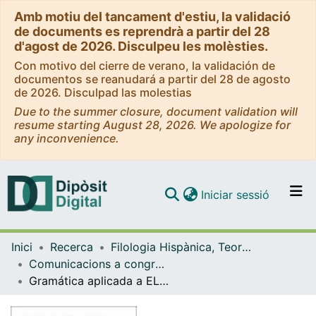
Amb motiu del tancament d'estiu, la validació
de documents es reprendrà a partir del 28
d'agost de 2026. Disculpeu les molèsties.
Con motivo del cierre de verano, la validación de
documentos se reanudará a partir del 28 de agosto
de 2026. Disculpad las molestias
Due to the summer closure, document validation will
resume starting August 28, 2026. We apologize for
any inconvenience.
(current)
Iniciar sessió
Comunitats i col·leccions
Inici
Recerca
Filologia Hispànica, Teoria de la Literatura i Comunicació
Navega per tot el DD
Comunicacions a congressos (Filologia Hispànica, Teoria de la Literatura i Comunicació)
Com publicar
Gramática aplicada a ELE: la perífrasis “ir a + infinitivo” y el futuro sintético
Contacte