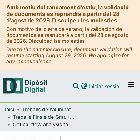
Amb motiu del tancament d'estiu, la validació
de documents es reprendrà a partir del 28
d'agost de 2026. Disculpeu les molèsties.
Con motivo del cierre de verano, la validación de
documentos se reanudará a partir del 28 de agosto
de 2026. Disculpad las molestias
Due to the summer closure, document validation will
resume starting August 28, 2026. We apologize for
any inconvenience.
(current)
Iniciar sessió
Comunitats i col·leccions
Inici
Treballs de l'alumnat
Navega per tot el DD
Treballs Finals de Grau (TFG) - Física
Com publicar
Optical flow analysis to classify activity patterns in living neuronal networks
Contacte