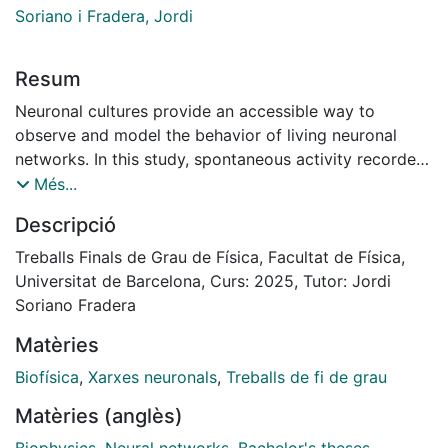
Soriano i Fradera, Jordi
Resum
Neuronal cultures provide an accessible way to
observe and model the behavior of living neuronal
networks. In this study, spontaneous activity recorded
in such neuronal cultures is analyzed with the aim to
Més...
find distinct spatiotemporal patterns of spontaneous
Descripció
activity, such as synchrony or spiral fronts. Human and
rat neurons, cultured on flat or engineered surfaces,
Treballs Finals de Grau de Física, Facultat de Física,
are analyzed along different days in vitro (DIV) using
Universitat de Barcelona, Curs: 2025, Tutor: Jordi
Neuropatt, a MATLAB toolbox designed for the
Soriano Fradera
detection of spatiotemporal patterns in neural
Matèries
population activity. Based on ‘optical flow analysis’, the
toolbox reveals the emergence of characteristic
Biofísica
,
Xarxes neuronals
,
Treballs de fi de grau
patterns in the activity of the networks, and their
Matèries (anglès)
dependence on DIVs and surface. Results indicate that
development and surface properties change