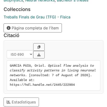
Biophysics
,
Neural networks
,
Bachelor's theses
the connectivity of the network, which gives rise to
Col·leccions
macroscopic signatures such as characteristic
patterns of activity
Treballs Finals de Grau (TFG) - Física
Pàgina completa de l'ítem
Citació
GARCIA PUIG, Oriol. 
Optical flow analysis to 
classify activity patterns in living neuronal 
networks.
 [consulted: 7 of August of 2026]. 
Available at: 
https://hdl.handle.net/2445/222904
Estadístiques