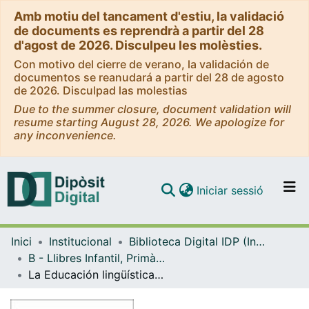
Amb motiu del tancament d'estiu, la validació
de documents es reprendrà a partir del 28
d'agost de 2026. Disculpeu les molèsties.
Con motivo del cierre de verano, la validación de
documentos se reanudará a partir del 28 de agosto
de 2026. Disculpad las molestias
Due to the summer closure, document validation will
resume starting August 28, 2026. We apologize for
any inconvenience.
(current)
Iniciar sessió
Comunitats i col·leccions
Inici
Institucional
Biblioteca Digital IDP (Institut de Desenvolupament Professional)
Navega per tot el DD
B - Llibres Infantil, Primària, Secundària i FP (IDP, Graó, Horsori)
Com publicar
La Educación lingüística y literaria en la enseñanza secundaria
Contacte