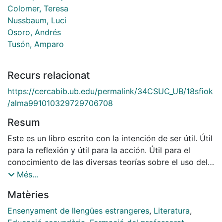
Colomer, Teresa
Nussbaum, Luci
Osoro, Andrés
Tusón, Amparo
Recurs relacionat
https://cercabib.ub.edu/permalink/34CSUC_UB/18sfiok
/alma991010329729706708
Resum
Este es un libro escrito con la intención de ser útil. Útil
para la reflexión y útil para la acción. Útil para el
conocimiento de las diversas teorías sobre el uso del
lenguaje y útil para el ejercicio de la práctica
Més...
educativa en las
Matèries
aulas. En él se invita al lector a una indagación crítica
sobre los objetivos de la educación lingüística y
Ensenyament de llengües estrangeres
,
Literatura
,
literaria en la enseñanza secundaria y a la búsqueda