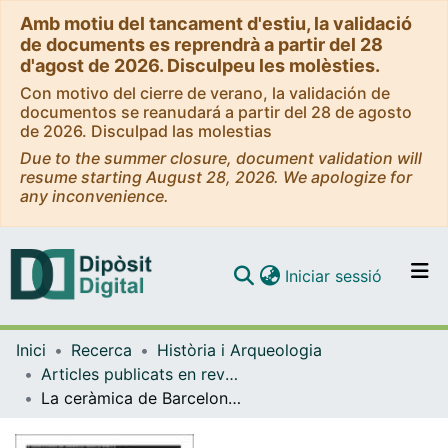
Amb motiu del tancament d'estiu, la validació
de documents es reprendrà a partir del 28
d'agost de 2026. Disculpeu les molèsties.
Con motivo del cierre de verano, la validación de
documentos se reanudará a partir del 28 de agosto
de 2026. Disculpad las molestias
Due to the summer closure, document validation will
resume starting August 28, 2026. We apologize for
any inconvenience.
(current)
Iniciar sessió
Comunitats i col·leccions
Inici
Recerca
Història i Arqueologia
Navega per tot el DD
Articles publicats en revistes (Història i Arqueologia)
Com publicar
La ceràmica de Barcelona. Organització i producció entre els segles XIII i XVIII a través de la seva caracterització arqueomètrica
Contacte