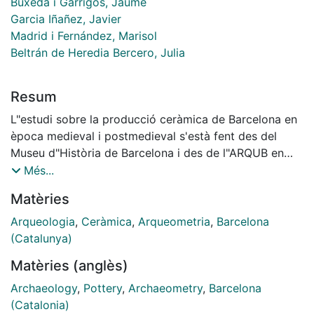
Buxeda i Garrigós, Jaume
Garcia Iñañez, Javier
Madrid i Fernández, Marisol
Beltrán de Heredia Bercero, Julia
Resum
L"estudi sobre la producció ceràmica de Barcelona en
època medieval i postmedieval s'està fent des del
Museu d"Història de Barcelona i des de l"ARQUB en
aquest darrers anys. Aquest estudi s"ha reforçat amb
Més...
els treballdesenvolupats en el marc del projecte de
Matèries
recerca Tecnolonial, cosa que ha permès ampliar les
classes ceràmiques i el marc cronològic d"estudi. Els
Arqueologia
,
Ceràmica
,
Arqueometria
,
Barcelona
resultats aconseguits fins ara mostren que per a un
(Catalunya)
mateix moment cronològic es preparen diverses
Matèries (anglès)
pastes segons el producte final que es vol obtenir.
Finalment, el canvi d"ubicació dels tallers que
Archaeology
,
Pottery
,
Archaeometry
,
Barcelona
segurament es va produïr cap a finals del segle XIII /
(Catalonia)