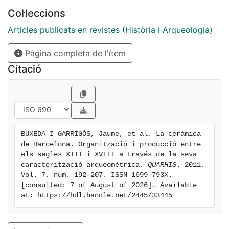
inicis del segle XIV podria estar relacionat amb
Col·leccions
l"explotació d"un nou llit d"argiles, la qual cosa
coincidiria amb el fet que la producció del segle XIII és
Articles publicats en revistes (Història i Arqueologia)
completament diferent químicament a la del segle XIV
Pàgina completa de l'ítem
en endavant.
Citació
BUXEDA I GARRIGÓS, Jaume, et al. La ceràmica 
de Barcelona. Organització i producció entre 
els segles XIII i XVIII a través de la seva 
caracterització arqueomètrica. 
QUARHIS
. 2011. 
Vol. 7, num. 192-207. ISSN 1699-793X. 
[consulted: 7 of August of 2026]. Available 
at: https://hdl.handle.net/2445/33445