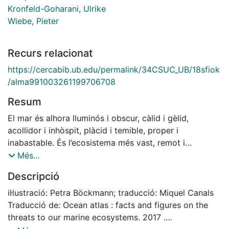
Kronfeld-Goharani, Ulrike
Wiebe, Pieter
Recurs relacionat
https://cercabib.ub.edu/permalink/34CSUC_UB/18sfiok
/alma991003261199706708
Resum
El mar és alhora lluminós i obscur, càlid i gèlid,
acollidor i inhòspit, plàcid i temible, proper i
inabastable. És l’ecosistema més vast, remot i
desconegut del planeta. Acull una biodiversitat
Més...
altíssima, de la qual tot just coneixem una petita part, i
Descripció
ens proporciona recursos de tota mena, vius i no vius.
Té un paper determinant en la producció primària
il·lustració: Petra Böckmann; traducció: Miquel Canals
global i també en els cicles de nutrients essencials per
Traducció de: Ocean atlas : facts and figures on the
a la mateixa vida. L’espai oceànic és un recurs que
threats to our marine ecosystems. 2017 .
usem a bastament per al transport, per a la instal·lació