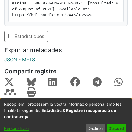
marins.
 ISBN 978-84-9168-300-1. [consulted: 9 
of August of 2026]. Available at: 
https://hdl.handle.net/2445/135320
Estadístiques
Exportar metadades
JSON
-
METS
Compartir registre
Recopilem i processem la vostra informació personal amb les
finalitats següents:
Estadístic & Registre i recuperació de
Coordinació:
CRAI UB
Avís legal
Metadades
subjectes a:
contrasenya
Configuració
Política de
Acord
Personalitzar
Declinar
D'acord
de cookies
privadesa
d'usuari