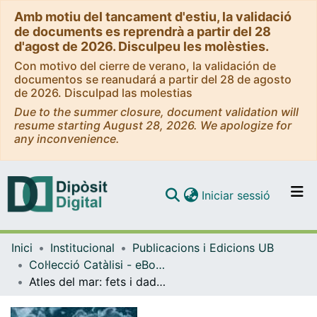
Amb motiu del tancament d'estiu, la validació
de documents es reprendrà a partir del 28
d'agost de 2026. Disculpeu les molèsties.
Con motivo del cierre de verano, la validación de
documentos se reanudará a partir del 28 de agosto
de 2026. Disculpad las molestias
Due to the summer closure, document validation will
resume starting August 28, 2026. We apologize for
any inconvenience.
(current)
Iniciar sessió
Comunitats i col·leccions
Inici
Institucional
Publicacions i Edicions UB
Navega per tot el DD
Col·lecció Catàlisi - eBooks - (Publicacions i Edicions UB)
Com publicar
Atles del mar: fets i dades sobre les amenaces als nostres ecosistemes marins
Contacte