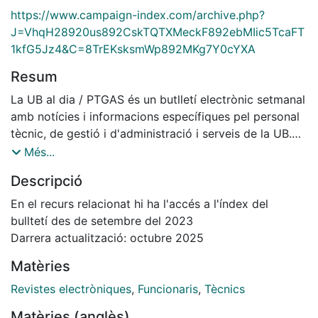
https://www.campaign-index.com/archive.php?
J=VhqH28920us892CskTQTXMeckF892ebMIic5TcaFT
1kfG5Jz4&C=8TrEKsksmWp892MKg7Y0cYXA
Resum
La UB al dia / PTGAS és un butlletí electrònic setmanal
amb notícies i informacions específiques pel personal
tècnic, de gestió i d'administració i serveis de la UB.
També inclou apunts divulgatius de llengua,
Més...
sostenibilitat i tecnologia, i la secció dels noms propis,
Descripció
dedicada a persones de cada col·lectiu que han estat
notícia per algun fet rellevant. L’objectiu d’aquest
En el recurs relacionat hi ha l'accés a l'índex del
butlletí és que la comunitat universitària estigui
bulltetí des de setembre del 2023
sempre informada del que passa a la Universitat i de
Darrera actualització: octubre 2025
tot el que afecta el seu col·lectiu.
Matèries
Revistes electròniques
,
Funcionaris
,
Tècnics
Matèries (anglès)