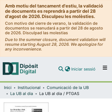
Amb motiu del tancament d'estiu, la validació
de documents es reprendrà a partir del 28
d'agost de 2026. Disculpeu les molèsties.
Con motivo del cierre de verano, la validación de
documentos se reanudará a partir del 28 de agosto
de 2026. Disculpad las molestias
Due to the summer closure, document validation will
resume starting August 28, 2026. We apologize for
any inconvenience.
(current)
Iniciar sessió
Comunitats i col·leccions
Inici
Institucional
Comunicació de la UB
Navega per tot el DD
La UB al dia
La UB al dia / PTGAS
Com publicar
Contacte