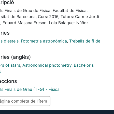
ripció
extinction of Eb-y = 0:03 +- 0:03,
ce modulus V0 - Mv = 9:6 +- 0:3 (or 830 +- 60
ls Finals de Grau de Física, Facultat de Física,
 metallicity [Fe=H] = 0:0 +- 0:3 and the
sitat de Barcelona, Curs: 2016, Tutors: Carme Jordi
 the cluster is approximated to be log t(yr) = 9:57
, Eduard Masana Fresno, Lola Balaguer Núñez
5 (or 3:72 +- 0:19 Gyr)
ries
s d'estels
,
Fotometria astronòmica
,
Treballs de fi de
ries (anglès)
rs of stars
,
Astronomical photometry
,
Bachelor's
s
leccions
ls Finals de Grau (TFG) - Física
gina completa de l'ítem