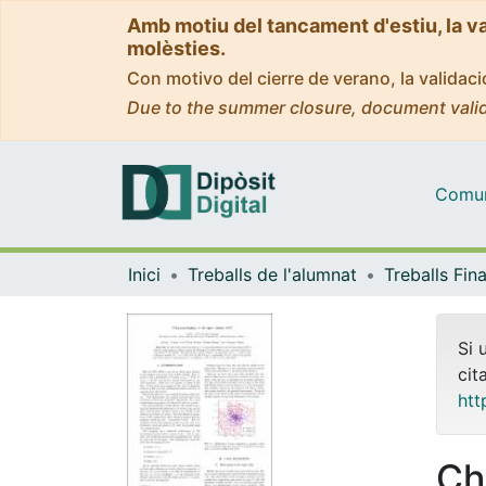
Amb motiu del tancament d'estiu, la v
molèsties.
Con motivo del cierre de verano, la valida
Due to the summer closure, document valid
Comuni
Inici
Treballs de l'alumnat
Si 
cit
htt
Ch