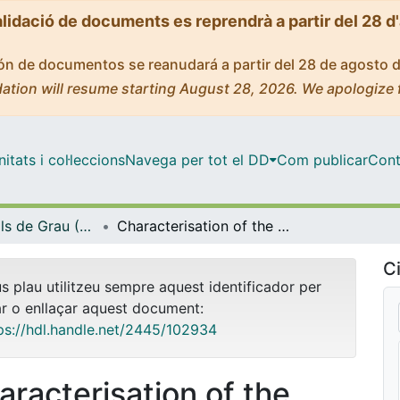
alidació de documents es reprendrà a partir del 28 d
ción de documentos se reanudará a partir del 28 de agosto 
ation will resume starting August 28, 2026. We apologize 
tats i col·leccions
Navega per tot el DD
Com publicar
Cont
Treballs Finals de Grau (TFG) - Física
Characterisation of the open cluster M67
Ci
us plau utilitzeu sempre aquest identificador per
ar o enllaçar aquest document:
ps://hdl.handle.net/2445/102934
aracterisation of the