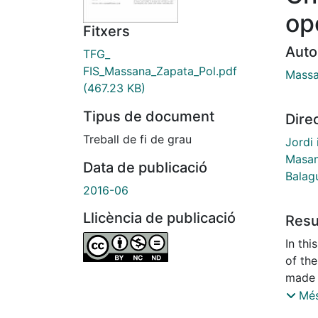
op
Fitxers
Auto
TFG_
FIS_Massana_Zapata_Pol.pdf
Massa
(467.23 KB)
Tipus de document
Dire
Treball de fi de grau
Jordi
Masan
Data de publicació
Balag
2016-06
Llicència de publicació
Res
In thi
of the
made 
Crawfo
Més
contri