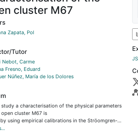
en cluster M67
rs
na Zapata, Pol
E
ctor/Tutor
J
 i Nebot, Carme
a Fresno, Eduard
C
uer Núñez, María de los Dolores
um
s study a characterisation of the physical parameters
 open cluster M67 is
by using empirical calibrations in the Ströomgren-
rd filter system. A group of 316 stars
...
buted to the results. The photometric analysis leads