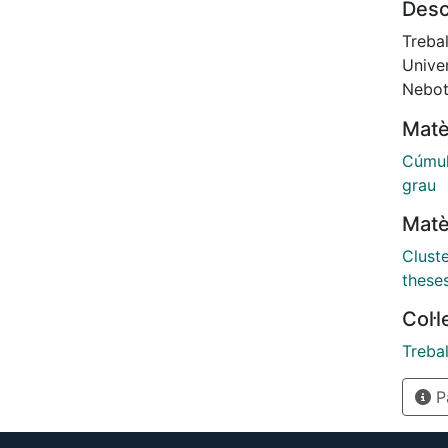
Desc
to an 
a distan
Trebal
pc), a
Univer
age of
Nebot
+- 0:0
Matè
Cúmul
grau
Matè
Cluste
these
Col·
Trebal
Pà