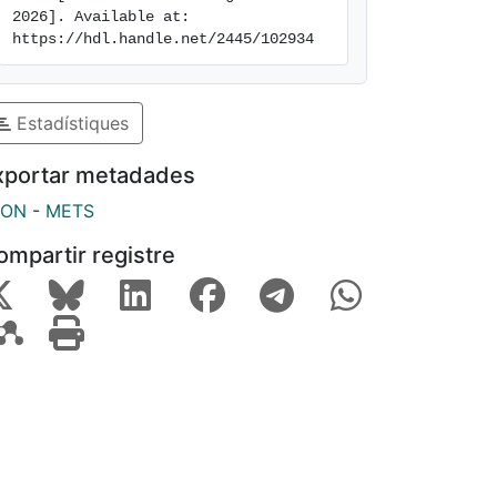
2026]. Available at: 
https://hdl.handle.net/2445/102934
Estadístiques
xportar metadades
SON
-
METS
ompartir registre