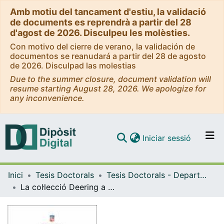
Amb motiu del tancament d'estiu, la validació
de documents es reprendrà a partir del 28
d'agost de 2026. Disculpeu les molèsties.
Con motivo del cierre de verano, la validación de
documentos se reanudará a partir del 28 de agosto
de 2026. Disculpad las molestias
Due to the summer closure, document validation will
resume starting August 28, 2026. We apologize for
any inconvenience.
(current)
Iniciar sessió
Comunitats i col·leccions
Inici
Tesis Doctorals
Tesis Doctorals - Departament - Història de l'Art
Navega per tot el DD
La col·lecció Deering a Maricel de Sitges i al Castell de Tamarit (1909-1921): un somni d’art hispànic frustrat.
Com publicar
Contacte