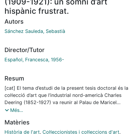
(1909-1921): un somni d’art
hispànic frustrat.
Autors
Sánchez Sauleda, Sebastià
Director/Tutor
Español, Francesca, 1956-
Resum
[cat] El tema d’estudi de la present tesis doctoral és la
col·lecció d’art que l’industrial nord-americà Charles
Deering (1852-1927) va reunir al Palau de Maricel
(Sitges) entre els anys 1909 i 1921, i que a partir de
Més...
1916 va tenir una ramificació al castell de Tamarit
Matèries
(Tarragona). Entre les peces que van ser propietat
seva hi figuren obres tant rellevants com el Retaule i
Història de l'art
,
Col·leccionistes i col·leccions d'art
,