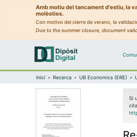
Amb motiu del tancament d'estiu, la v
molèsties.
Con motivo del cierre de verano, la valida
Due to the summer closure, document valid
Comuni
Inici
Recerca
UB Economics (ERE)
Si 
cit
htt
Re