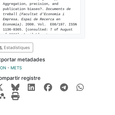
Aggregation, precision, and 
publication biases?. 
Documents de 
treball (Facultat d'Economia i 
Empresa. Espai de Recerca en 
Economia)
. 2008. Vol.  E08/197. ISSN 
1136-8365. [consulted: 7 of August 
of 2026]. Available at: 
https://hdl.handle.net/2445/43798
Estadístiques
xportar metadades
SON
-
METS
ompartir registre