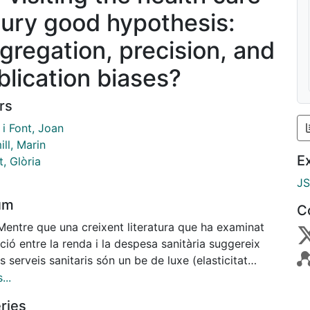
xury good hypothesis:
gregation, precision, and
blication biases?
rs
i Font, Joan
ll, Marin
E
, Glòria
J
um
C
Mentre que una creixent literatura que ha examinat
ació entre la renda i la despesa sanitària suggereix
s serveis sanitaris són un be de luxe (elasticitat
superior a la unitat), aquesta conclusió es
...
nuament debatuda atesa l'heterogeneïtat dels
ries
ats. Aquest article testa la hipòtesis dels serveis