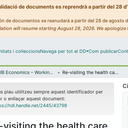
alidació de documents es reprendrà a partir del 28 d
ción de documentos se reanudará a partir del 28 de agosto 
ation will resume starting August 28, 2026. We apologize 
tats i col·leccions
Navega per tot el DD
Com publicar
Cont
UB Economics – Working Papers [ERE]
Re-visiting the health care luxury good hypothesis: Aggregation, precision, and publication biases?
Ci
us plau utilitzeu sempre aquest identificador per
ar o enllaçar aquest document:
ps://hdl.handle.net/2445/43798
-visiting the health care