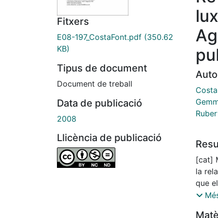
lu
Fitxers
Ag
E08-197_CostaFont.pdf
(350.62
KB)
pu
Tipus de document
Auto
Document de treball
Costa 
Gemmi
Data de publicació
Rubert
2008
Llicència de publicació
Res
[cat] 
la rel
que el
renda 
Més
contí
Matè
result