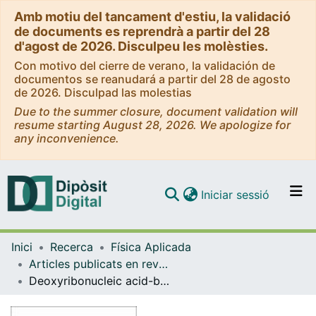
Amb motiu del tancament d'estiu, la validació
de documents es reprendrà a partir del 28
d'agost de 2026. Disculpeu les molèsties.
Con motivo del cierre de verano, la validación de
documentos se reanudará a partir del 28 de agosto
de 2026. Disculpad las molestias
Due to the summer closure, document validation will
resume starting August 28, 2026. We apologize for
any inconvenience.
(current)
Iniciar sessió
Comunitats i col·leccions
Inici
Recerca
Física Aplicada
Navega per tot el DD
Articles publicats en revistes (Física Aplicada)
Com publicar
Deoxyribonucleic acid-based electron selective contact for crystalline silicon solar cells
Contacte