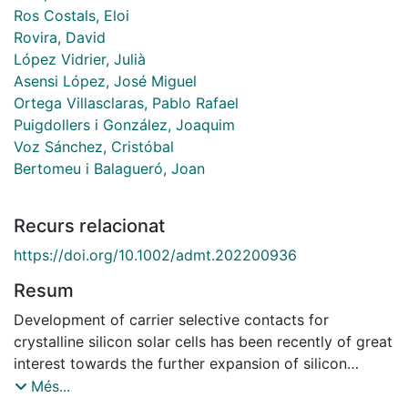
Ros Costals, Eloi
Rovira, David
López Vidrier, Julià
Asensi López, José Miguel
Ortega Villasclaras, Pablo Rafael
Puigdollers i González, Joaquim
Voz Sánchez, Cristóbal
Bertomeu i Balagueró, Joan
Recurs relacionat
https://doi.org/10.1002/admt.202200936
Resum
Development of carrier selective contacts for
crystalline silicon solar cells has been recently of great
interest towards the further expansion of silicon
photovoltaics. The use of new electron and hole
Més...
selective layers has opened an array of possibilities