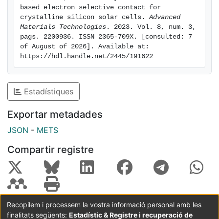
based electron selective contact for 
crystalline silicon solar cells. 
Advanced 
Materials Technologies
. 2023. Vol. 8, num. 3, 
pags. 2200936. ISSN 2365-709X. [consulted: 7 
of August of 2026]. Available at: 
https://hdl.handle.net/2445/191622
Estadístiques
Exportar metadades
JSON
-
METS
Compartir registre
Recopilem i processem la vostra informació personal amb les
finalitats següents:
Estadístic & Registre i recuperació de
Coordinació:
CRAI UB
Avís legal
Metadades