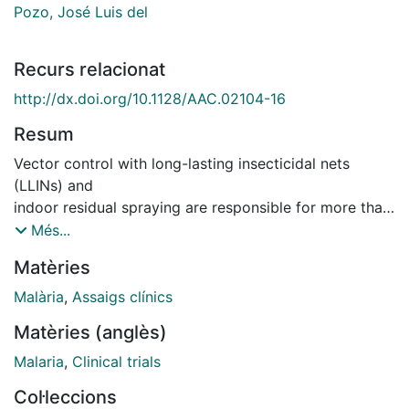
Pozo, José Luis del
Recurs relacionat
http://dx.doi.org/10.1128/AAC.02104-16
Resum
Vector control with long-lasting insecticidal nets
(LLINs) and
indoor residual spraying are responsible for more than
two
Més...
thirds of the reduction seen in malaria prevalence in
Matèries
Africa
over the last 15 years (1).....
Malària
,
Assaigs clínics
Matèries (anglès)
Malaria
,
Clinical trials
Col·leccions