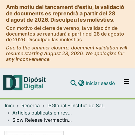
Amb motiu del tancament d'estiu, la validació
de documents es reprendrà a partir del 28
d'agost de 2026. Disculpeu les molèsties.
Con motivo del cierre de verano, la validación de
documentos se reanudará a partir del 28 de agosto
de 2026. Disculpad las molestias
Due to the summer closure, document validation will
resume starting August 28, 2026. We apologize for
any inconvenience.
(current)
Iniciar sessió
Comunitats i col·leccions
Inici
Recerca
ISGlobal - Institut de Salut Global de Barcelona
Navega per tot el DD
Articles publicats en revistes (ISGlobal)
Com publicar
Slow Release Ivermectin Formulation for Malaria Control: a Pilot Study in 80-kg Pigs
Contacte