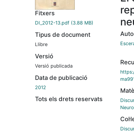
re
Fitxers
ne
DI_2012-13.pdf
(3.88 MB)
Auto
Tipus de document
Escera
Llibre
Versió
Recu
Versió publicada
https
Data de publicació
ma99
2012
Matè
Tots els drets reservats
Discu
Neuro
Col·
Discur