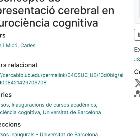
presentació cerebral en
urociència cognitiva
rs
 i Micó, Carles
E
J
rs relacionat
C
://cercabib.ub.edu/permalink/34CSUC_UB/13d0big/al
1008421429706708
ries
rsos
,
Inauguracions de cursos acadèmics
,
ciència cognitiva
,
Universitat de Barcelona
leccions
sos inaugurals - Universitat de Barcelona