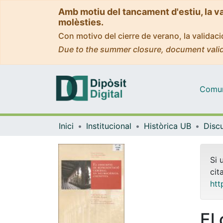
Amb motiu del tancament d'estiu, la v
molèsties.
Con motivo del cierre de verano, la valida
Due to the summer closure, document valid
Comuni
Inici
Institucional
Històrica UB
Si 
cit
htt
El