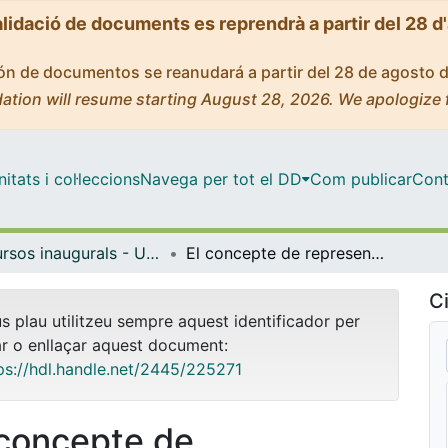
alidació de documents es reprendrà a partir del 28 d
ción de documentos se reanudará a partir del 28 de agosto 
ation will resume starting August 28, 2026. We apologize 
tats i col·leccions
Navega per tot el DD
Com publicar
Cont
Discursos inaugurals - Universitat de Barcelona
El concepte de representació cerebral en neurociència cognitiva
Ci
us plau utilitzeu sempre aquest identificador per
ar o enllaçar aquest document:
ps://hdl.handle.net/2445/225271
 concepte de