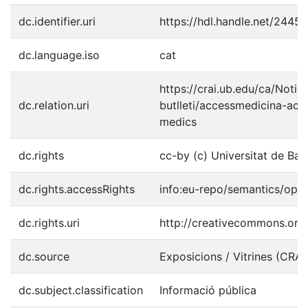
dc.identifier.uri
https://hdl.handle.net/2445
dc.language.iso
cat
https://crai.ub.edu/ca/Notici
dc.relation.uri
butlleti/accessmedicina-acc
medics
dc.rights
cc-by (c) Universitat de Ba
dc.rights.accessRights
info:eu-repo/semantics/ope
dc.rights.uri
http://creativecommons.org/
dc.source
Exposicions / Vitrines (CRA
dc.subject.classification
Informació pública