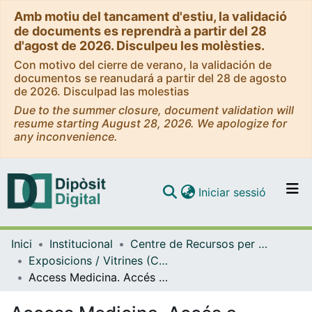
Amb motiu del tancament d'estiu, la validació
de documents es reprendrà a partir del 28
d'agost de 2026. Disculpeu les molèsties.
Con motivo del cierre de verano, la validación de
documentos se reanudará a partir del 28 de agosto
de 2026. Disculpad las molestias
Due to the summer closure, document validation will
resume starting August 28, 2026. We apologize for
any inconvenience.
(current)
Iniciar sessió
Comunitats i col·leccions
Inici
Institucional
Centre de Recursos per a l'Aprenentatge i la Investigació (CRAI-UB) - Institucional
Navega per tot el DD
Exposicions / Vitrines (CRAI-UB)
Com publicar
Access Medicina. Accés a recursos mèdics. (Abril 2020)
Contacte