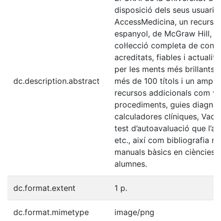
disposició dels seus usuaris 
AccessMedicina, un recurs mè
espanyol, de McGraw Hill, q
col·lecció completa de conti
acreditats, fiables i actuali
per les ments més brillants 
dc.description.abstract
més de 100 títols i un ampli
recursos addicionals com v
procediments, guies diagnòs
calculadores clíniques, Va
test d’autoavaluació que l’a
etc., així com bibliografia 
manuals bàsics en ciències d
alumnes.
dc.format.extent
1 p.
dc.format.mimetype
image/png